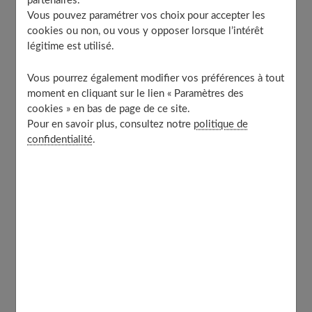
partenaires.
S’orienter vers des séances de thérapie manuelle
Vous pouvez paramétrer vos choix pour accepter les
À découvrir aussi
cookies ou non, ou vous y opposer lorsque l’intérêt
légitime est utilisé.
Quels symptômes ?
Vous pourrez également modifier vos préférences à tout
moment en cliquant sur le lien « Paramètres des
cookies » en bas de page de ce site.
Enceinte de six mois, une femme enceinte victime du
Pour en savoir plus, consultez notre
politique de
confidentialité
.
syndrome du rez-de-chaussée,
porte son enfant très
bas
. La jeune femme souffre du dos, digère mal, ressent
des douleurs dans le bas du ventre, a les jambes très
gonflées... Ces symptômes traduisent un phénomène
bien particulier rencontré chez beaucoup de femmes, le
"
syndrome du rez-de-chaussée
". Une métaphore
illustrant bien le fait que l'exiguïté du ventre maternel
peut porter préjudice au bon développement
embryologique du fœtus.