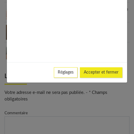
Comment soigner une MST quand on est enceinte
?
Le bola de grossesse, plus qu’un bijou à la mode :
à quoi ça sert ?
Comment choisir sa mutuelle quand on est
enceinte ?
Réglages
Accepter et fermer
Laisser un commentaire
Votre adresse e-mail ne sera pas publiée. - * Champs
obligatoires
Commentaire