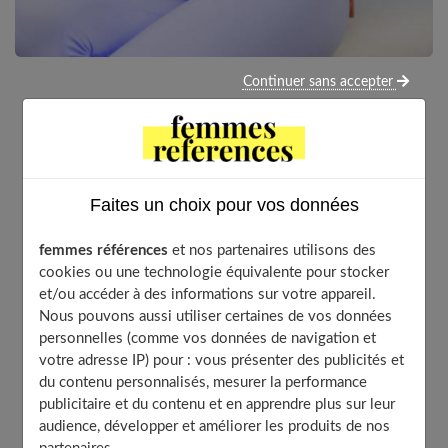
Continuer sans accepter
Lié à un utérus trop étroit, il entraine certains
troubles chez la femme enceinte et le fœtus.
Quelques séances d’ostéopathie aident parfois le
bébé à gagner des centimètres dans le ventre de
Faites un choix pour vos données
maman.
femmes références
et nos partenaires utilisons des
cookies ou une technologie équivalente pour stocker
et/ou accéder à des informations sur votre appareil.
Table of Contents
Nous pouvons aussi utiliser certaines de vos données
Quels symptômes ?
personnelles (comme vos données de navigation et
votre adresse IP) pour : vous présenter des publicités et
Un utérus trop étroit
du contenu personnalisés, mesurer la performance
Inconfort digestif, pesanteur au niveau du pubis…
publicitaire et du contenu et en apprendre plus sur leur
Offrir plus d’espace au bébé
audience, développer et améliorer les produits de nos