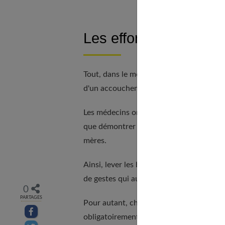
Les efforts et le stre
Tout, dans le mode de vie les efforts, le 
d'un accouchement prématuré.
Les médecins ont très vite identifié, enqu
que démontrer scientifiquement ce qu'af
mères.
Ainsi, lever les bras, porter des paquet
de gestes qui augmentent le risque d'une
0
PARTAGES
Pour autant, chaque femme est différente
Partager sur facebook
obligatoirement par une autre. Il est do