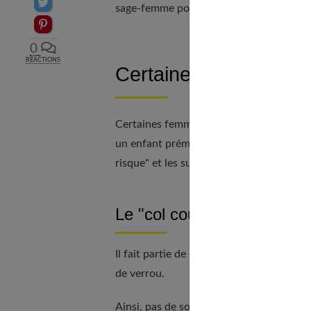
Partager sur Twitter
sage-femme pour avoir une prise en char
Epingler sur Pinterest
0
RÉACTIONS
Certaines femmes sont
Certaines femmes présentent des caract
un enfant prématuré. Heureusement, les
risque" et les suivre plus attentivement.
Le "col court"
Il fait partie de ces prédispositions natu
de verrou.
Ainsi, pas de sortie du bébé avant l'heu