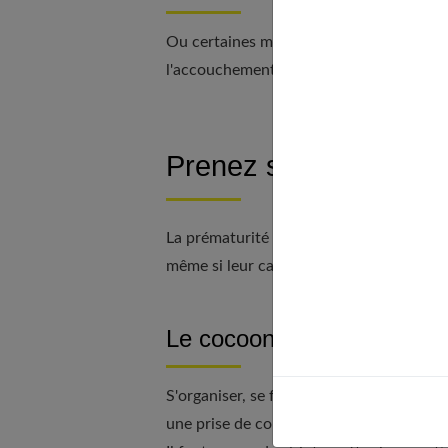
Ou certaines maladies, comme une hype
l'accouchement pour préserver la santé 
Prenez soin de vous !
La prématurité n'est pas une fatalité. De
même si leur carrière leur tient à cœur...
Le cocooning avant tout
S'organiser, se faire chouchouter, le pr
une prise de conscience. D'abord des gest