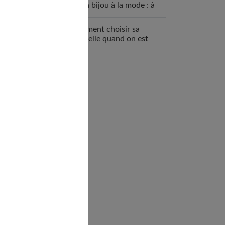
qu’un bijou à la mode : à
quoi ça sert ?
Comment choisir sa
mutuelle quand on est
enceinte ?