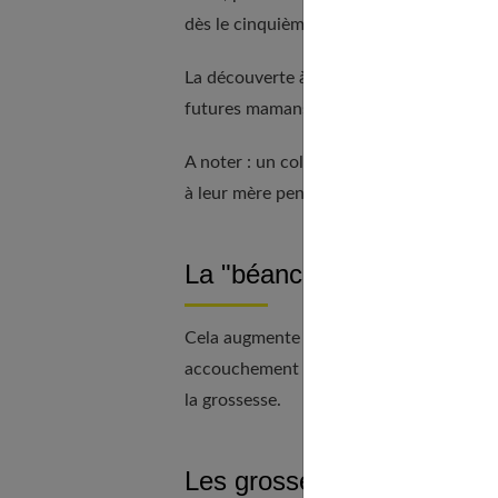
dès le cinquième ou le sixième mois.
La découverte à l'examen d'un col court
futures mamans devront alors très vite s
A noter : un col court peut être, notam
à leur mère pendant une grossesse : le di
La "béance du col"
Cela augmente aussi le risque de naissan
accouchement prématuré, par exemple, o
la grossesse.
Les grossesses multiples