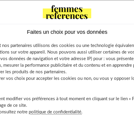
le petit nid douillet... Restent encore quelques travaux à faire et
e du bébé est prévue deux mois plus tard. Exactement deux mois et
Faites un choix pour vos données
 nos partenaires utilisons des cookies ou une technologie équivalen
maman augmentent les risques d'accouchement prématuré. Et
tions sur votre appareil. Nous pouvons aussi utiliser certaines de v
os données de navigation et votre adresse IP) pour : vous présenter
jourd'hui aux petits prématurés, un accouchement avant terme
, mesurer la performance publicitaire et du contenu et en apprendre p
.
er les produits de nos partenaires.
r vos choix pour accepter les cookies ou non, ou vous y opposer lor
ts
 stress mis en cause
t modifier vos préférences à tout moment en cliquant sur le lien « 
ge de ce site.
s sont « à risque »
consultez notre
politique de confidentialité
.
rt »
 du col »
ses multiples