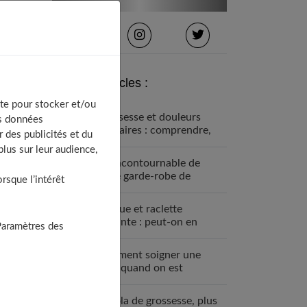
Derniers articles :
te pour stocker et/ou
Grossesse et douleurs
os données
lombaires : comprendre,
 des publicités et du
prévenir et soulager
lus sur leur audience,
Un incontournable de
votre garde-robe de
sque l’intérêt
grossesse : la robe bohème
Fondue et raclette
enceinte : peut-on en
Paramètres des
manger ?
Comment soigner une
MST quand on est
enceinte ?
Le bola de grossesse, plus