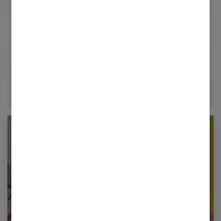
Femmes Références, j'explore avec passion les
univers de la mode, du bien-être et de la psychologie
relationnelle. Forte de plusieurs années d'expérience
dans le journalisme lifestyle, je m'efforce de
décrypter le quotidien pour offrir aux femmes des
conseils fiables, inspirants et ancrés dans leur
époque.
Newsletter femmes références
Restez informé en vous inscrivant à notre
newsletter
E-mail