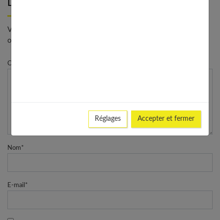
Laisser un commentaire
Votre adresse e-mail ne sera pas publiée. - * Champs
obligatoires
Commentaire
Réglages
Accepter et fermer
Nom
*
E-mail
*