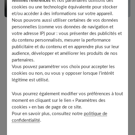
femmes références
et nos partenaires utilisons des
cookies ou une technologie équivalente pour stocker
et/ou accéder à des informations sur votre appareil.
Nous pouvons aussi utiliser certaines de vos données
personnelles (comme vos données de navigation et
votre adresse IP) pour : vous présenter des publicités et
Chacune réagit différemment face à la douleur. Et la
du contenu personnalisés, mesurer la performance
réponse médicale doit être adaptée.
publicitaire et du contenu et en apprendre plus sur leur
audience, développer et améliorer les produits de nos
partenaires.
«
J’avais choisi la péridurale afin de limiter les souffrances
Vous pouvez paramétrer vos choix pour accepter les
de l'accouchement tout en gardant une part des
cookies ou non, ou vous y opposer lorsque l’intérêt
sensations
», raconte Justine, 36 ans.
légitime est utilisé.
« J'étais un peu inquiète quant aux suites : j'avais peur de ne
Vous pourrez également modifier vos préférences à tout
moment en cliquant sur le lien « Paramètres des
pas retrouver rapidement mes sensations au niveau des
cookies » en bas de page de ce site.
jambes... Mais je ne doutais pas du bon fonctionnement de
Pour en savoir plus, consultez notre
politique de
la piqûre ! Je suis partie à l'hôpital un matin, après avoir
confidentialité
.
perdu les eaux. On m'a mise sous antibiotiques pour éviter