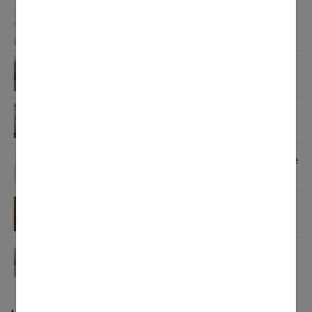
Grossesse et douleurs lombaires : comprendre,
prévenir et soulager
Un incontournable de votre garde-robe de
grossesse : la robe bohème
Fondue et raclette enceinte : peut-on en manger ?
Comment soigner une MST quand on est enceinte
?
Le bola de grossesse, plus qu’un bijou à la mode :
à quoi ça sert ?
Comment choisir sa mutuelle quand on est
enceinte ?