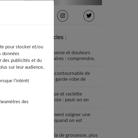
Derniers articles :
te pour stocker et/ou
Grossesse et douleurs
os données
lombaires : comprendre,
 des publicités et du
prévenir et soulager
lus sur leur audience,
Un incontournable de
votre garde-robe de
sque l’intérêt
grossesse : la robe bohème
Fondue et raclette
enceinte : peut-on en
Paramètres des
manger ?
Comment soigner une
MST quand on est
enceinte ?
Le bola de grossesse, plus