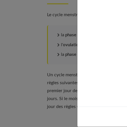
Le cycle menstruel se compose de trois é
la
phase folliculaire
qui dure enviro
l'
ovulation
(24 heures en moyenne)
la
phase lutéale
(environ 14 jours).
Un cycle menstruel commence
le premie
règles suivantes. Ainsi, si le premier jou
premier jour des prochaines règles est d
jours. Si le mois suivant, votre premier j
jour des règles suivantes est daté au 29è