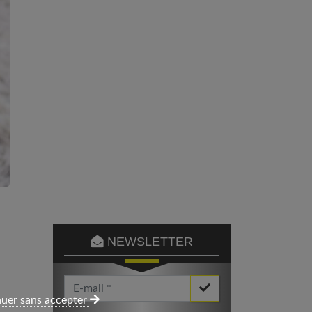
NEWSLETTER
Votre Email *
uer sans accepter