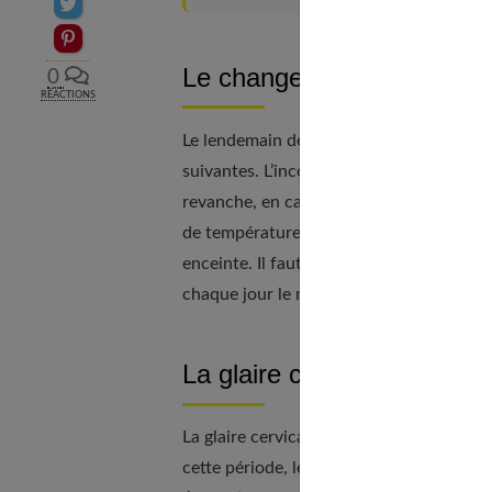
Partager sur Twitter
Epingler sur Pinterest
Le changement de tempér
0
RÉACTIONS
Le lendemain de l’ovulation,
la températ
suivantes. L’inconvénient est que ce cha
revanche, en cas de difficultés à démarre
de température sur quelques mois (deux o
enceinte. Il faut alors prendre votre tem
chaque jour le même thermomètre.
La glaire cervicale
La glaire cervicale vous donne beaucoup 
cette période, le corps produit des sécr