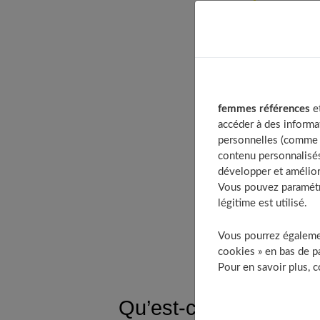
Table of
Qu’est
Quels 
L
Le
femmes références
et
La
accéder à des informa
personnelles (comme v
Le
contenu personnalisés
Le poi
développer et amélior
Commen
Vous pouvez paramétre
légitime est utilisé.
Qu’est
À 
Vous pourrez égalemen
cookies » en bas de pa
Pour en savoir plus, 
Qu’est-ce que la pério