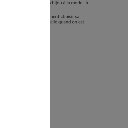
qu’un bijou à la mode : à
quoi ça sert ?
Comment choisir sa
mutuelle quand on est
enceinte ?