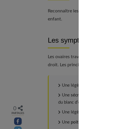
Reconnaître les signes de l’ovulation e
enfant.
Les symptômes
Les ovaires travaillent le plus souvent
en
droit. Les principaux signes d’une ovulat
Une légère
hausse de la températu
Une
sécrétion visqueuse
appelée la
du blanc d’œuf.
0
Une légère
douleur en bas du vent
PARTAGES
Partager sur facebook
Une
poitrine douloureuse
.