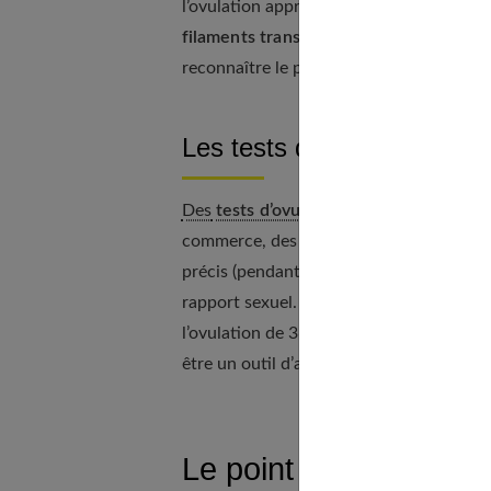
l’ovulation approche, plus elle se fluidif
filaments transparents
. Certaines femm
reconnaître le pic de fertilité pendant le
Les tests d’ovulation
Des
tests d’ovulation
, ressemblant à des
commerce, des pharmacies ou des paraphar
précis (pendant la période d’ovulation)
rapport sexuel. En effet, ils détectent
le 
l’ovulation de 36 à 38h. Ils facilitent ai
être un outil d’aide précieux pour connaît
Le point sur le cycle 