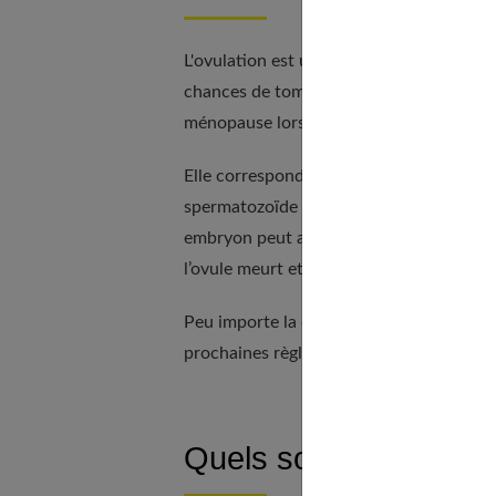
L'ovulation est une période de quelques 
chances de tomber enceinte après un rap
ménopause lorsque l'activité des ovaires
Elle correspond à la
phase d'expulsion de
spermatozoïde et à donner naissance à u
embryon peut alors se former. L’utérus s’é
l’ovule meurt et le mois suivant, le corp
Peu importe la durée de vos cycles, l’ovu
prochaines règles.
Quels sont les signes 