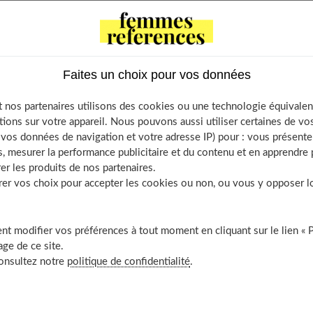
 Contents
-ce que la période d’ovulation ?
sont les signes de l’ovulation ?
Faites un choix pour vos données
es symptômes
 changement de température
 nos partenaires utilisons des cookies ou une technologie équivalen
 glaire cervicale
tions sur votre appareil. Nous pouvons aussi utiliser certaines de v
os données de navigation et votre adresse IP) pour : vous présenter
s tests d’ovulation
, mesurer la performance publicitaire et du contenu et en apprendre p
nt sur le cycle menstruel
er les produits de nos partenaires.
t calculer la date de son ovulation ?
r vos choix pour accepter les cookies ou non, ou vous y opposer lor
-ce que la période de fécondité ?
découvrir aussi
t modifier vos préférences à tout moment en cliquant sur le lien « 
ge de ce site.
consultez notre
politique de confidentialité
.
de d’ovulation ?