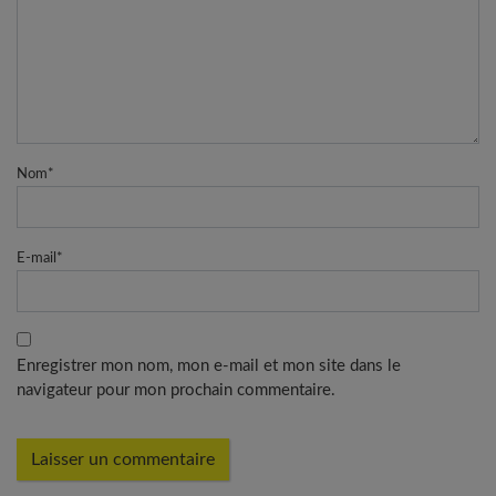
Nom
*
E-mail
*
Enregistrer mon nom, mon e-mail et mon site dans le
navigateur pour mon prochain commentaire.