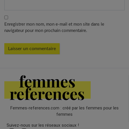
Enregistrer mon nom, mon e-mail et mon site dans le
navigateur pour mon prochain commentaire.
Femmes-references.com : créé par les femmes pour les
femmes
Suivez-nous sur les réseaux sociaux !