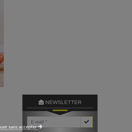
NEWSLETTER
Votre Email *
uer sans accepter