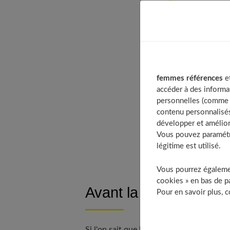
Table of Co
Avant la g
La vitamin
Souvent d
Ne pas oub
femmes références
et
Et si l’ali
accéder à des informa
personnelles (comme v
Folates, l
contenu personnalisés
Miser sur 
développer et amélior
À déco
Vous pouvez paramétre
légitime est utilisé.
Vous pourrez égalemen
cookies » en bas de pa
Avant la grossesse, u
Pour en savoir plus, 
Si l'on sait que
l'alimentation de la fe