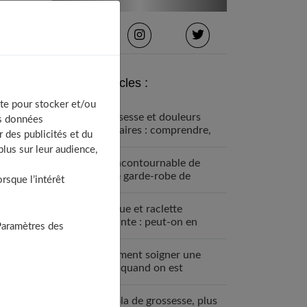
Derniers articles :
te pour stocker et/ou
Grossesse et douleurs
os données
lombaires : comprendre,
 des publicités et du
prévenir et soulager
lus sur leur audience,
Un incontournable de
votre garde-robe de
sque l’intérêt
grossesse : la robe bohème
Fondue et raclette
enceinte : peut-on en
Paramètres des
manger ?
Comment soigner une
MST quand on est
enceinte ?
Le bola de grossesse, plus