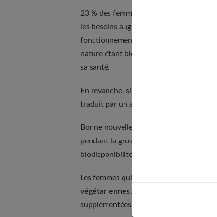
23 % des femmes en âge d'avoir des enfan
les besoins augmentent. Le fer, composant
fonctionnement des globules rouges et l'
nature étant bien faite, elle le sert en p
sa santé.
En revanche, si la future maman n'a pas 
traduit par un affaiblissement général, 
Bonne nouvelle, dès que les apports en f
pendant la grossesse, le fer, dont les b
biodisponibilité.
Il est trois à neuf foi
Les femmes qui présentent un risque impo
végétariennes
, ou encore celles qui ont
supplémentées dès le premier trimestre.