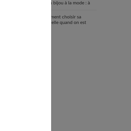
qu’un bijou à la mode : à
quoi ça sert ?
Comment choisir sa
mutuelle quand on est
enceinte ?