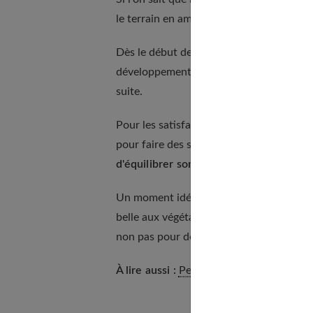
le terrain en amont.
Dès le début de la grossesse, le fœtus va
développement. Ainsi, les besoins en
iod
suite.
Pour les satisfaire, mieux vaut
partir av
pour faire des stocks en minéraux et en 
d'équilibrer son alimentation
dès que le 
Un moment idéal pour
rectifier les err
belle aux végétaux, se constituer de sol
non pas pour deux, mais deux fois mieux.
À lire aussi :
Peut-on manger du foie gra