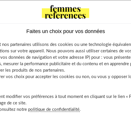
ntents
rossesse, une alimentation spécifique ?
e B9, essentielle avant de tomber enceinte
Faites un choix pour vos données
es carences en fer
lier l’iode…
 nos partenaires utilisons des cookies ou une technologie équivalen
mentation influençait le sexe de l’enfant ?
tions sur votre appareil. Nous pouvons aussi utiliser certaines de v
os données de navigation et votre adresse IP) pour : vous présenter
es meilleures sources
, mesurer la performance publicitaire et du contenu et en apprendre p
les oméga 3
er les produits de nos partenaires.
uvrir aussi
r vos choix pour accepter les cookies ou non, ou vous y opposer lor
t modifier vos préférences à tout moment en cliquant sur le lien « 
ge de ce site.
ne alimentation spécifique ?
consultez notre
politique de confidentialité
.
mme enceinte
est spécifique, on oublie trop souvent de préparer