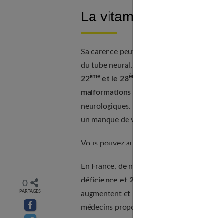
La vitamine B9, essen
Sa carence peut nuire au bon développem
du tube neural, qui constitue l'ébauche 
ème
ème
22
et le 28
jour
après la concepti
malformations du tube neural
(type spin
neurologiques. Chaque année, environ 8
un manque de vitamine B9 (ou acide foli
Vous pouvez aussi lire notre article dédi
En France, de nombreuses femmes ont de
déficience et 25 % un risque modéré
. 
0
PARTAGES
augmentent et passent de 300 à 500 micr
Partager sur facebook
médecins proposent une supplémentation