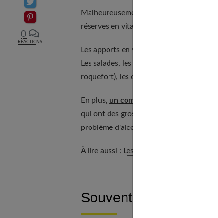
Partager sur Twitter
Malheureusement, c'est souvent trop tard
Epingler sur Pinterest
réserves en vitamine B9. Or, le fœtus a 
0
RÉACTIONS
Les apports en vitamine B9 doivent comme
Les salades, les légumes verts (notammen
roquefort), les œufs font partie des alim
En plus,
un complément alimentaire
pou
qui ont des grossesses rapprochées, cell
problème d'alcoolisme ou encore qui man
À lire aussi :
Les vitamines de l'énergie s
Souvent des carences