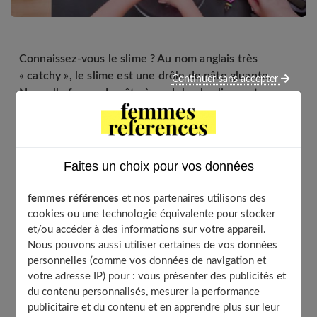
Connaissez-vous le slime ? Au nom anglais très
« catchy », le slime est une drôle de pâte gluante.
Continuer sans accepter
Nouvelle forme de pâte à modeler, le slime est une
activité fun à faire avec vos enfants. Grâce à des
recettes maison, vous pouvez préparer vous-même
votre slime. Idéal pour occuper les petits et les grands
le temps d’une après-midi créative. On vous donne
Faites un choix pour vos données
tous nos trucs et astuces pour réaliser et utiliser
votre pâte.
femmes références
et nos partenaires utilisons des
cookies ou une technologie équivalente pour stocker
et/ou accéder à des informations sur votre appareil.
Nous pouvons aussi utiliser certaines de vos données
Table of Contents
personnelles (comme vos données de navigation et
votre adresse IP) pour : vous présenter des publicités et
Le slime : qu’est-ce que c’est ?
du contenu personnalisés, mesurer la performance
Comment faire du slime fait maison ?
publicitaire et du contenu et en apprendre plus sur leur