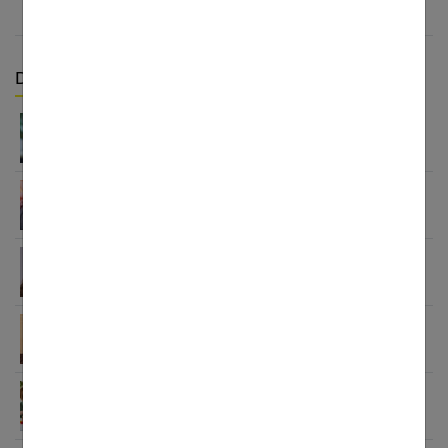
Derniers articles :
Enfant : comment détecter et soigner l’asthme ?
Enfant qui ment : comprendre la vérité derrière
leurs mensonges
Enfant : comment faire pour qu’il ait les dents
bien alignées ?
Comment apprendre à ses enfants à avoir
confiance en eux ?
Comment choisir sa nounou Kinougarde ?