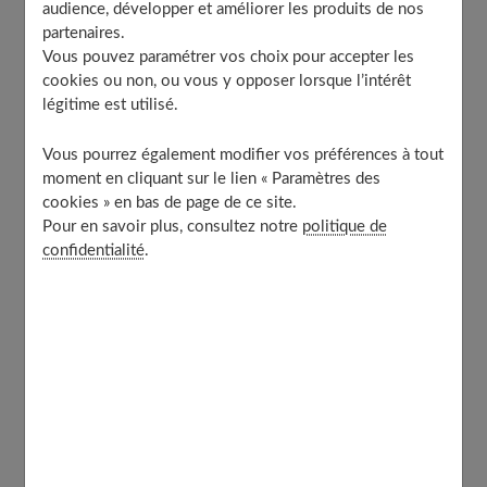
Note sur le Borax :
audience, développer et améliorer les produits de nos
partenaires.
Les ingrédients nécessaires pour faire du slime :
Vous pouvez paramétrer vos choix pour accepter les
La recette pour faire votre pâte :
cookies ou non, ou vous y opposer lorsque l’intérêt
légitime est utilisé.
Comment conserver votre pâte gluante ?
Nos recommandations d’usage
Vous pourrez également modifier vos préférences à tout
moment en cliquant sur le lien « Paramètres des
cookies » en bas de page de ce site.
Le slime : qu’est-ce que c’est ?
Pour en savoir plus, consultez notre
politique de
confidentialité
.
Le « Slime » est une pâte gluante qui ressemble à la
fameuse « pâte à prout ». Inspirée du nom du fantôme
de Ghostbuster, cette
tendance créative
a envahi nos
foyers. Une pâte, facile à préparer à la maison, qui
amuse petit et grand par sa consistance tout à fait
particulière. À la fois élastique et visqueuse, préparer et
triturer le slime aura un effet immédiatement