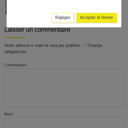
Enfant et adolescent : comprendre et gérer
l’opposition
Réglages
Accepter et fermer
Laisser un commentaire
Votre adresse e-mail ne sera pas publiée. - * Champs
obligatoires
Commentaire
Nom
*