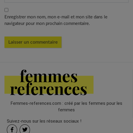
Enregistrer mon nom, mon e-mail et mon site dans le
navigateur pour mon prochain commentaire.
Femmes-references.com : créé par les femmes pour les
femmes
Suivez-nous sur les réseaux sociaux !