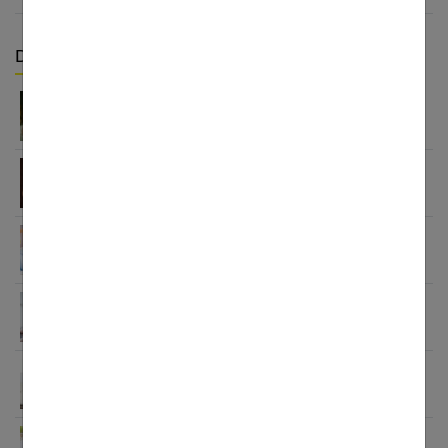
Derniers articles :
Équiper son bébé : ce qu’on aurait aimé savoir
avant
Cérémonie bébé garçon : comment choisir une
tenue confortable et chic
4 astuces pour décorer la chambre de votre bébé
Bébé difficile : 4 éléments pour évacuer cette
énergie
Le sling : portage physiologique facile pour votre
bébé