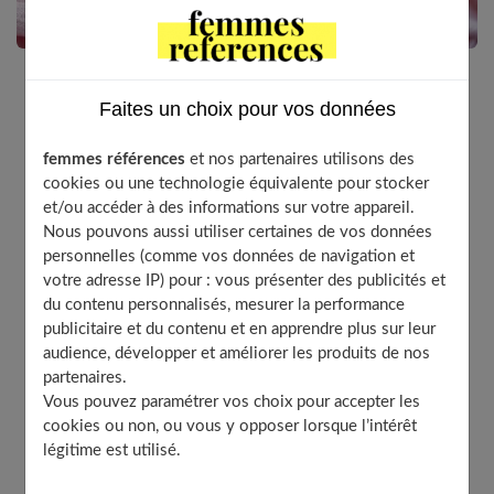
Faites un choix pour vos données
Les chaussons de bébé sont un compromis entre la
chaussure et la chaussette. Ils sont suffisamment
femmes références
et nos partenaires utilisons des
épais pour protéger les petits pieds de votre bébé et
cookies ou une technologie équivalente pour stocker
suffisamment légers et moelleux pour leur donner
et/ou accéder à des informations sur votre appareil.
une grande liberté de mouvement et un confort
Nous pouvons aussi utiliser certaines de vos données
optimal. Pour qu’ils soient confortables et pratiques,
personnelles (comme vos données de navigation et
les chaussons doivent être choisis soigneusement.
votre adresse IP) pour : vous présenter des publicités et
Voici nos conseils pour le faire.
du contenu personnalisés, mesurer la performance
publicitaire et du contenu et en apprendre plus sur leur
audience, développer et améliorer les produits de nos
partenaires.
Table of Contents
Vous pouvez paramétrer vos choix pour accepter les
cookies ou non, ou vous y opposer lorsque l’intérêt
Le choix des matières
légitime est utilisé.
Choisir des chaussons faciles à mettre