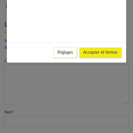
Les faire-part ont-ils encore leur place en 2024 ?
Laisser un commentaire
Votre adresse e-mail ne sera pas publiée. - * Champs
obligatoires
Réglages
Accepter et fermer
Commentaire
Nom
*