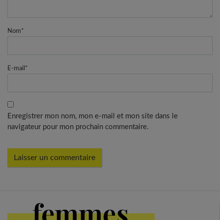
Nom
*
E-mail
*
Enregistrer mon nom, mon e-mail et mon site dans le
navigateur pour mon prochain commentaire.