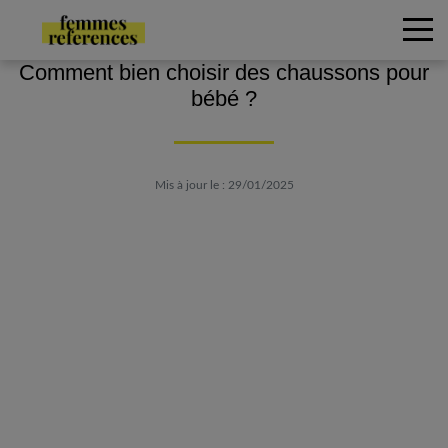
Comment bien choisir des chaussons pour
bébé ?
Mis à jour le : 29/01/2025