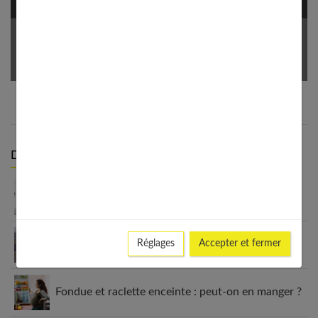
Votre Email *
Derniers articles :
Grossesse et douleurs lombaires : comprendre,
prévenir et soulager
Un incontournable de votre garde-robe de
Réglages
Accepter et fermer
grossesse : la robe bohème
Fondue et raclette enceinte : peut-on en manger ?