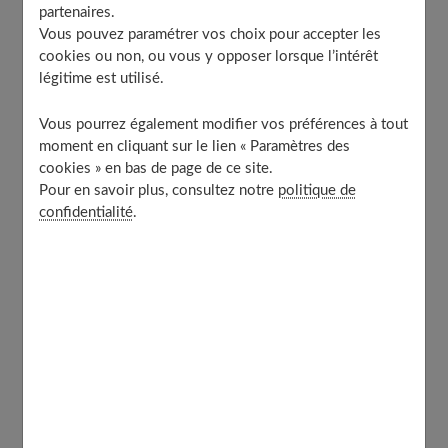
Sublimez
partenaires.
Vous pouvez paramétrer vos choix pour accepter les
cookies ou non, ou vous y opposer lorsque l’intérêt
Sous l'action des hormones, la peau du visage devient
légitime est utilisé.
souvent
plus fine, plus transparente
, mais aussi
plus
sèche
. Les tissus se gorgent d'eau en profondeur,
Vous pourrez également modifier vos préférences à tout
moment en cliquant sur le lien « Paramètres des
asséchant ainsi la couche superficielle de l'épiderme.
cookies » en bas de page de ce site.
Pour en savoir plus, consultez notre
politique de
La mélanine s'en mêle aussi, faisant apparaître, ici et là,
confidentialité
.
des petits grains de beauté éphémères. Le bon côté de la
médaille, c'est souvent une bonne mine pour celles qui
conjuguent alimentation équilibrée, vitamines et repos.
Notre conseil :
une
hydratation renforcée
avec des
textures émollientes toutes douces pour lutter contre
l'inconfort. Si ce n'est pas suffisant, on peut compléter
cette hydratation par
un soin profond
en cabinet
dermato. «
À celles qui ont vraiment une peau très