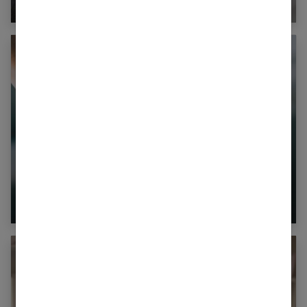
différences
Grossesse : que révèle la 3eme échographie ?