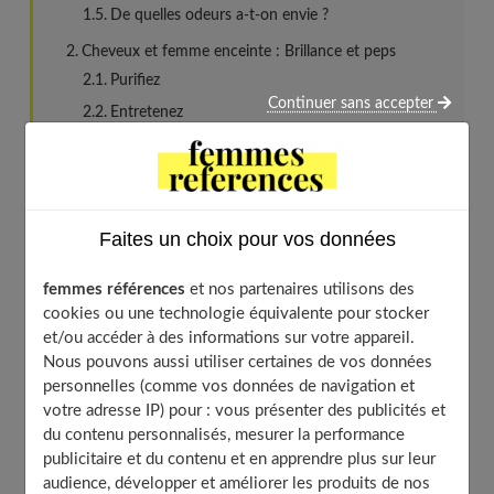
De quelles odeurs a-t-on envie ?
Cheveux et femme enceinte : Brillance et peps
Purifiez
Continuer sans accepter
Entretenez
Anticipez
Corps : Douceur et fermeté
Haro sur les vergetures
Faites un choix pour vos données
Tonifiez… les jambes pendant la grossesse !
Crème minceur interdite ?
femmes références
et nos partenaires utilisons des
À découvrir aussi
cookies ou une technologie équivalente pour stocker
et/ou accéder à des informations sur votre appareil.
Nous pouvons aussi utiliser certaines de vos données
personnelles (comme vos données de navigation et
Visage : bonne mine et teint zéro défaut
votre adresse IP) pour : vous présenter des publicités et
en attendant bébé
du contenu personnalisés, mesurer la performance
publicitaire et du contenu et en apprendre plus sur leur
audience, développer et améliorer les produits de nos