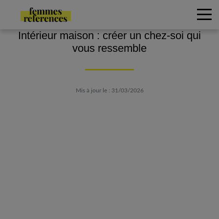
Intérieur maison : créer un chez-soi qui
vous ressemble
Mis à jour le : 31/03/2026