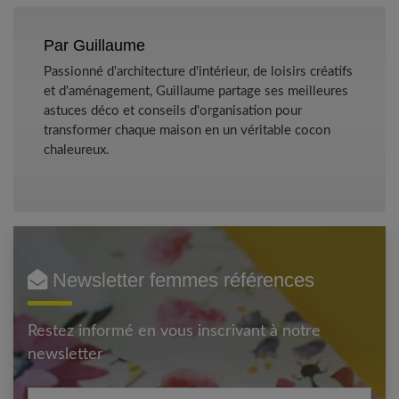
Par Guillaume
Passionné d'architecture d'intérieur, de loisirs créatifs
et d'aménagement, Guillaume partage ses meilleures
astuces déco et conseils d'organisation pour
transformer chaque maison en un véritable cocon
chaleureux.
Newsletter femmes références
Restez informé en vous inscrivant à notre
newsletter
E-mail