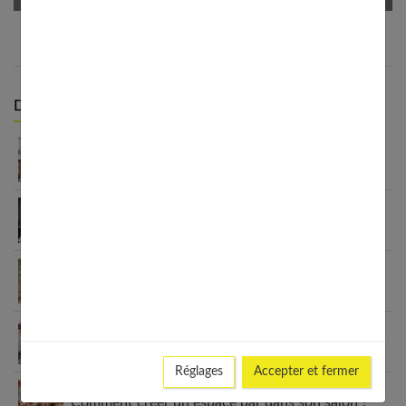
Derniers articles :
Intérieur maison : créer un chez-soi qui vous
ressemble
Secrets d’une déco scandinave réussie : ambiance
cocooning garantie !
Comment intégrer une table ronde dans une
cuisine rectangulaire
5 astuces pour se lancer dans le bricolage au
féminin
Réglages
Accepter et fermer
Comment créer un espace bar dans son salon ?