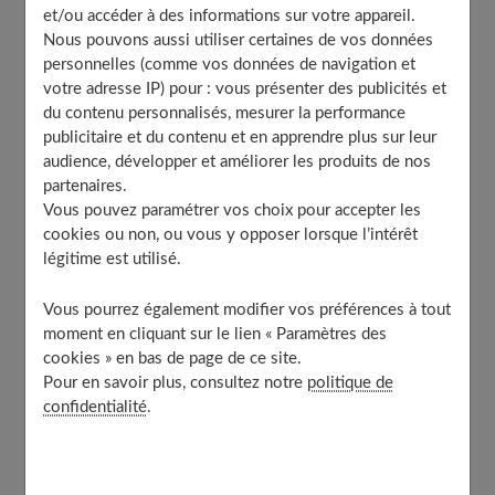
et/ou accéder à des informations sur votre appareil.
Nous pouvons aussi utiliser certaines de vos données
personnelles (comme vos données de navigation et
Table of Contents
votre adresse IP) pour : vous présenter des publicités et
du contenu personnalisés, mesurer la performance
Disposez des tableaux japonais sur vos murs
publicitaire et du contenu et en apprendre plus sur leur
Une grande variété de tableaux japonais
audience, développer et améliorer les produits de nos
Une multitude d’usages des tableaux japonais
partenaires.
Vous pouvez paramétrer vos choix pour accepter les
Choisissez bien vos meubles pour créer une ambiance
cookies ou non, ou vous y opposer lorsque l’intérêt
japonaise unique
légitime est utilisé.
Installez des lampes japonaises
Vous pourrez également modifier vos préférences à tout
moment en cliquant sur le lien « Paramètres des
À découvrir aussi
cookies » en bas de page de ce site.
Pour en savoir plus, consultez notre
politique de
confidentialité
.
Disposez des tableaux japonais sur vos
murs