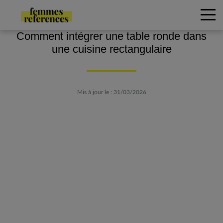
Comment intégrer une table ronde dans
une cuisine rectangulaire
Mis à jour le : 31/03/2026