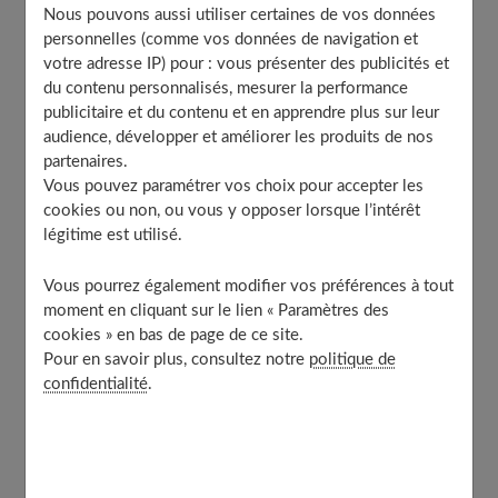
idées de décoration. Retrouvez dans ce guide des
Nous pouvons aussi utiliser certaines de vos données
personnelles (comme vos données de navigation et
conseils pour donner du caractère à votre entrée.
votre adresse IP) pour : vous présenter des publicités et
du contenu personnalisés, mesurer la performance
publicitaire et du contenu et en apprendre plus sur leur
Table of Contents
audience, développer et améliorer les produits de nos
Un éclairage stylé pour l’entrée
partenaires.
Un miroir pour mettre en valeur l’entrée
Vous pouvez paramétrer vos choix pour accepter les
cookies ou non, ou vous y opposer lorsque l’intérêt
Une entrée haute en couleur
légitime est utilisé.
Oser le papier peint pour donner du style à ce lieu de
passage
Vous pourrez également modifier vos préférences à tout
Des rangements adaptés et design pour un effet à la
moment en cliquant sur le lien « Paramètres des
fois pratique et décoratif
cookies » en bas de page de ce site.
Du caractère dans l’entrée en créant une galerie d’art
Pour en savoir plus, consultez notre
politique de
confidentialité
.
À découvrir aussi
Un éclairage stylé pour l’entrée