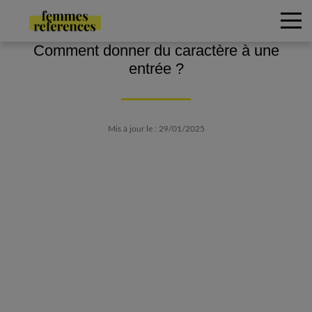
Comment donner du caractère à une
entrée ?
Mis à jour le : 29/01/2025