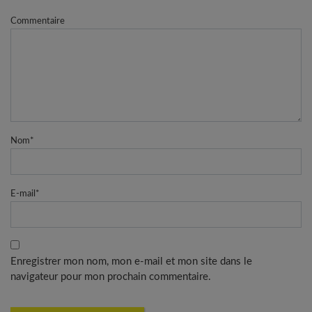
Commentaire
Nom
*
E-mail
*
Enregistrer mon nom, mon e-mail et mon site dans le
navigateur pour mon prochain commentaire.