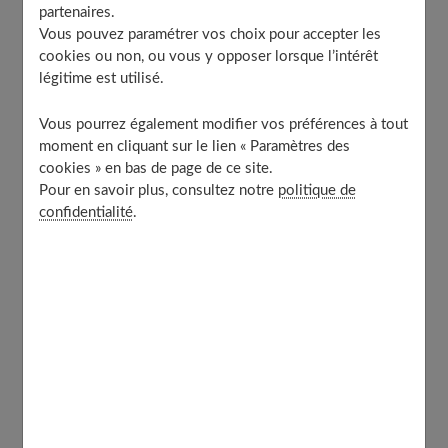
Une bibliothèque pleine de ressources
partenaires.
À découvrir aussi
Vous pouvez paramétrer vos choix pour accepter les
cookies ou non, ou vous y opposer lorsque l’intérêt
légitime est utilisé.
La bibliothèque en épi en bois imitation
Vous pourrez également modifier vos préférences à tout
chêne
moment en cliquant sur le lien « Paramètres des
cookies » en bas de page de ce site.
Pour en savoir plus, consultez notre
politique de
confidentialité
.