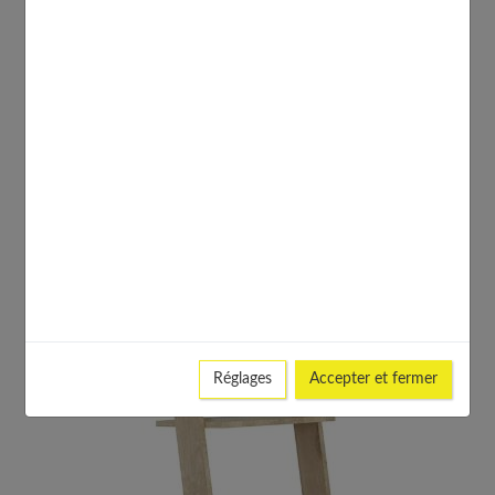
aux univers
industriels et factory
.
Une bibliothèque de style scandinave
Réglages
Accepter et fermer