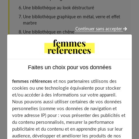
Une bibliothèque au look déstructuré
Une bibliothèque graphique en métal, verre et effet
marbre
Continuer sans accepter
Une bibliothèque en chêne
Bibliothèque sophistiquée
Bibliothèque de caractère
Bibliothèque effet béton
Faites un choix pour vos données
Belle bibliothèque en bois massif
Une bibliothèque ronde
femmes références
et nos partenaires utilisons des
Une bibliothèque de style scandinave
cookies ou une technologie équivalente pour stocker
et/ou accéder à des informations sur votre appareil.
Une bibliothèque imposante aux accents vintage
Nous pouvons aussi utiliser certaines de vos données
Une bibliothèque aux lignes graphiques
personnelles (comme vos données de navigation et
Bibliothèque élégante et légèrement vintage
votre adresse IP) pour : vous présenter des publicités et
du contenu personnalisés, mesurer la performance
Une bibliothèque rappelant les souvenirs d’enfance
publicitaire et du contenu et en apprendre plus sur leur
Bibliothèque classique chic
audience, développer et améliorer les produits de nos