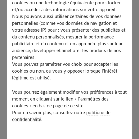
Se mettre au vert
cookies ou une technologie équivalente pour stocker
En rouge et… rouge
et/ou accéder à des informations sur votre appareil.
Nous pouvons aussi utiliser certaines de vos données
Cinquante nuances de gris
personnelles (comme vos données de navigation et
Orange is the new black
votre adresse IP) pour : vous présenter des publicités et
À découvrir aussi
du contenu personnalisés, mesurer la performance
publicitaire et du contenu et en apprendre plus sur leur
audience, développer et améliorer les produits de nos
partenaires.
Blue Hotel
Vous pouvez paramétrer vos choix pour accepter les
cookies ou non, ou vous y opposer lorsque l’intérêt
légitime est utilisé.
Le bleu est une couleur très souvent utilisée dans la
décoration et en 2020, cela sera toujours le cas !
Vous pourrez également modifier vos préférences à tout
moment en cliquant sur le lien « Paramètres des
Couleur intemporelle s'il en est, le bleu propose une
cookies » en bas de page de ce site.
multitude de nuances pour s'adapter à chaque
Pour en savoir plus, consultez notre
politique de
décoration mais aussi à la personnalité de chacun. Du
confidentialité
.
bleu Klein en passant par le bleu pétrole ou encore le
bleu lagon, il y a forcément une teinte de bleu qui