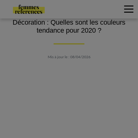
Décoration : Quelles sont les couleurs
tendance pour 2020 ?
Mis à jour le : 08/04/2026