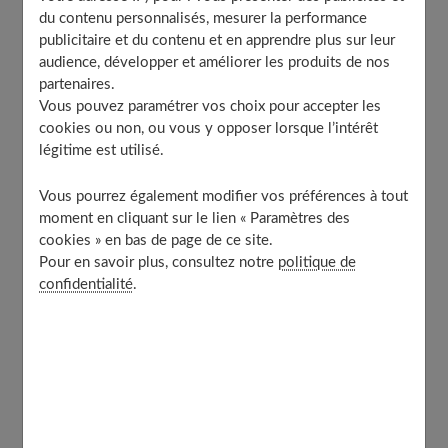
du contenu personnalisés, mesurer la performance
© Voltex.fr
publicitaire et du contenu et en apprendre plus sur leur
audience, développer et améliorer les produits de nos
partenaires.
Table of Contents
Vous pouvez paramétrer vos choix pour accepter les
Un petit truc en plus
cookies ou non, ou vous y opposer lorsque l’intérêt
Différentes tailles
légitime est utilisé.
Différents styles
Vous pourrez également modifier vos préférences à tout
À découvrir aussi
moment en cliquant sur le lien « Paramètres des
cookies » en bas de page de ce site.
Pour en savoir plus, consultez notre
politique de
Un petit truc en plus
confidentialité
.
Imaginée en 2010 par sa créatrice pour l'éditeur
Petite Friture, la suspension Vertigo est devenue, en à
peine 10 ans, une pièce incontournable du design
français. Sa créatrice en parle comme d'une lampe