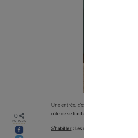
Une entrée, c’est le passage entre le mo
rôle ne se limite pas à cette caractérist
0
PARTAGES
S’habiller
: Les manteaux et les vestes so
Partager sur facebook