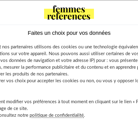
ntents
Faites un choix pour vos données
entes fonctions de votre entrée
 parfaitement bien optimisée et organisée
 nos partenaires utilisons des cookies ou une technologie équivalen
 attention toute particulière à la lumière
tions sur votre appareil. Nous pouvons aussi utiliser certaines de v
os données de navigation et votre adresse IP) pour : vous présenter
décoration dans l’entrée
, mesurer la performance publicitaire et du contenu et en apprendre p
uvrir aussi
er les produits de nos partenaires.
r vos choix pour accepter les cookies ou non, ou vous y opposer lor
t modifier vos préférences à tout moment en cliquant sur le lien « 
ons de votre entrée
ge de ce site.
consultez notre
politique de confidentialité
.