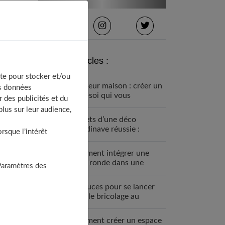
Derniers articles :
te pour stocker et/ou
Intérieur maison : créer un
os données
chez-soi qui vous
 des publicités et du
ressemble
lus sur leur audience,
Secrets d’une déco
scandinave réussie :
sque l’intérêt
ambiance cocooning
garantie !
Comment intégrer une
table ronde dans une
Paramètres des
cuisine rectangulaire
5 astuces pour se lancer
dans le bricolage au
féminin
Comment créer un espace