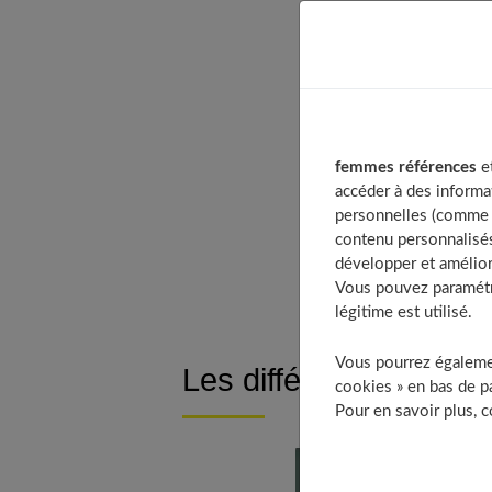
Table of Co
Les différ
Une entrée
femmes références
et
Portez une
accéder à des informa
personnelles (comme v
La petite 
contenu personnalisés
À déco
développer et amélior
Vous pouvez paramétre
légitime est utilisé.
Vous pourrez égalemen
Les différentes foncti
cookies » en bas de pa
Pour en savoir plus, 