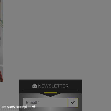
NEWSLETTER
Votre Email *
uer sans accepter