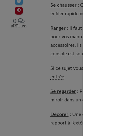
Partager sur Twitter
Se chausser
: Cet acte nécessite un acc
Epingler sur Pinterest
enfiler rapidement et sans effort.
0
RÉACTIONS
Ranger
:
Il faut penser aux meubles prat
pour vos manteaux, mais également vos ch
accessoires. Ils sont de préférence ferm
console est souvent un atout pour dépose
Si ce sujet vous intéresse, découvrez ég
entrée
.
Se regarder
: Pour jeter un coup d’œil à
miroir dans un coin de cet endroit ou en 
Décorer
: Une entrée doit être bien déc
rapport à l’extérieur.