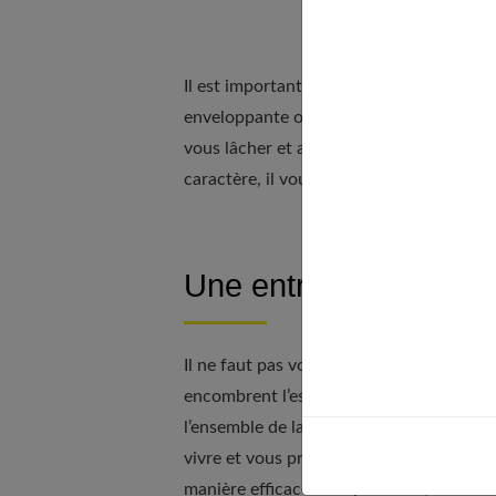
Il est important de se sentir bien dès qu
enveloppante ou plus dynamique, joyeuse
vous lâcher et apporter un parti-pris très
caractère, il vous accueille avec bonheur
Une entrée parfaiteme
Il ne faut pas vous laisser submerger par
encombrent l’espace. Il faut donc
penser
l’ensemble de la famille. Si cette pièce es
vivre et vous procure un grand plaisir e
manière efficace. Peu profonds, ils sont 