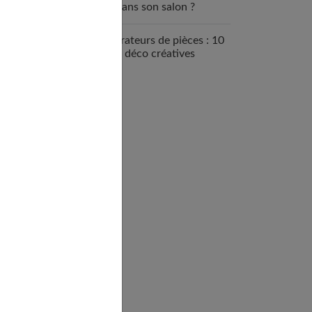
bar dans son salon ?
Séparateurs de pièces : 10
idées déco créatives