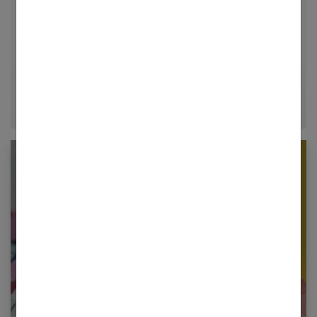
univers de la mode, du bien-être et de la psychologie
relationnelle. Forte de plusieurs années d'expérience
dans le journalisme lifestyle, je m'efforce de
décrypter le quotidien pour offrir aux femmes des
conseils fiables, inspirants et ancrés dans leur
époque.
Newsletter femmes références
Restez informé en vous inscrivant à notre
newsletter
E-mail