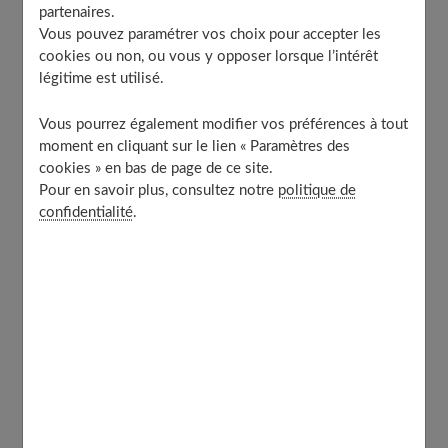
partenaires.
Une crème anti-rides est un produit cosmétique qui
Vous pouvez paramétrer vos choix pour accepter les
favorise la régénération cellulaire de l’épiderme
dans
cookies ou non, ou vous y opposer lorsque l’intérêt
légitime est utilisé.
le but de lutter contre les signes de l’âge. Selon leur
composition, elles nourrissent la peau, elles apportent
Vous pourrez également modifier vos préférences à tout
une bonne hydratation et protègent contre les UV
.
moment en cliquant sur le lien « Paramètres des
Ainsi, les
tâches brunâtres
et les ridules sont estompées.
cookies » en bas de page de ce site.
Pour en savoir plus, consultez notre
politique de
De même, la peau retrouve une belle élasticité.
confidentialité
.
Quand faut-il commencer à appliquer
une crème anti-rides ?
Pour ralentir le vieillissement cutané de votre visage,
vous devez prendre soin de votre peau
dès votre plus
jeune âge
. Cela passe notamment par l’application
d’une
crème protectrice contre les UV
et un bon soin