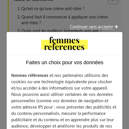
Qu’est-ce qu’une crème anti-rides ?
Quand faut-il commencer à appliquer une crème
anti-rides ?
Continuer sans accepter
Quels sont les meilleurs ingrédients anti-âge ?
Les crèmes anti-rides sont-elles vraiment efficaces ?
Comment bien appliquer une crème anti-rides ?
Les meilleures crèmes anti-rides selon les
Faites un choix pour vos données
dermatologues
Les meilleures crèmes anti-rides 100% bio
femmes références
et nos partenaires utilisons des
Les meilleures crèmes anti-rides luxe
cookies ou une technologie équivalente pour stocker
Les meilleure crèmes anti-rides après 50 ans
et/ou accéder à des informations sur votre appareil.
Nous pouvons aussi utiliser certaines de vos données
Les meilleures crèmes anti-rides pas cher
personnelles (comme vos données de navigation et
votre adresse IP) pour : vous présenter des publicités et
du contenu personnalisés, mesurer la performance
Qu’est-ce qu’une crème anti-rides ?
publicitaire et du contenu et en apprendre plus sur leur
audience, développer et améliorer les produits de nos