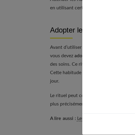
en utilisant certains produits.
Adopter le bon rituel quoti
Avant d’utiliser un quelconque traitemen
vous devez
adopter un rituel beauté qu
des soins. Ce rituel peut être fait le mat
Cette habitude est la base pour vos soin
jour.
Le rituel peut comporter l’utilisation d
plus précisément de la zone entourant vo
A lire aussi :
Les crèmes anti-âge pour c