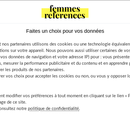
 of Contents
es du sourire, qu’est-ce que c’est ?
Faites un choix pour vos données
urquoi apparaissent-elles ?
mment retarder leur apparition ?
 nos partenaires utilisons des cookies ou une technologie équivalen
mment les atténuer ?
tions sur votre appareil. Nous pouvons aussi utiliser certaines de v
Adopter le bon rituel quotidien
os données de navigation et votre adresse IP) pour : vous présenter
, mesurer la performance publicitaire et du contenu et en apprendre p
L’acide hyaluronique
er les produits de nos partenaires.
Les traitements chirurgicaux
r vos choix pour accepter les cookies ou non, ou vous y opposer lor
Le lifting
Les fils tenseurs
t modifier vos préférences à tout moment en cliquant sur le lien « 
ge de ce site.
consultez notre
politique de confidentialité
.
st-ce que c’est ?