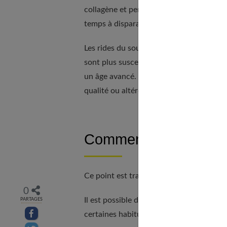
collagène et perd de ses corps gras, ce 
temps à disparaître après le sourire, av
Les rides du sourire
touchent tout le m
sont plus susceptibles de les développer 
un âge avancé. On peut les voir même ch
qualité ou altérée par une mauvaise hygi
Comment retarder leur
Ce point est traité en profondeur dans
j
0
Il est possible de retarder l’apparition 
PARTAGES
Partager sur facebook
certaines habitudes. Il faut donc :