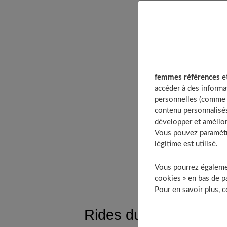
Table
Rid
Po
Co
femmes références
et
Co
accéder à des informa
personnelles (comme v
contenu personnalisés
développer et amélior
Vous pouvez paramétre
légitime est utilisé.
Vous pourrez égalemen
cookies » en bas de pa
Pour en savoir plus, 
Rides du sourire, qu’e