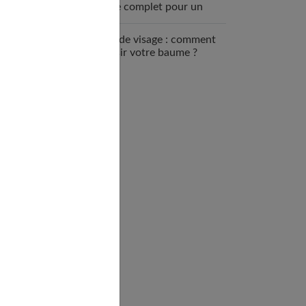
guide complet pour un
teint parfait
Soin de visage : comment
choisir votre baume ?