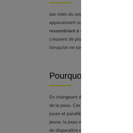
Les rides du sourire, aussi appelée ride 
apparaissent sur les ailes du nez et s’ét
ressemblant à deux parenthèses
entour
creusent de plus en plus au fil des anné
lorsqu’on ne sourit pas.
Pourquoi apparaissent
En changeant d’expression faciale, des p
de la peau. Ces plissures répétées, comm
joues et parallèles au nez. C’est la répéti
jeune, la peau est élastique, contient su
de disparaître dès que le sourire dispara