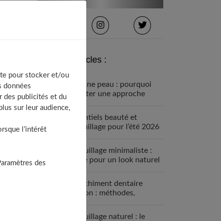
Derniers articles :
te pour stocker et/ou
Routine peau : pourquoi
os données
adopter une approche
 des publicités et du
plus douce
lus sur leur audience,
Essentiels beauté et
maquillage pour l’été 2026
sque l’intérêt
Maquillage minimaliste :
guide pour un look naturel
Paramètres des
Blanchiment dentaire
maison : méthodes,
risques et solutions
efficaces
Maquillage naturel : le