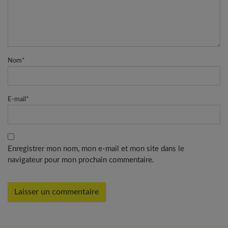
Nom
*
E-mail
*
Enregistrer mon nom, mon e-mail et mon site dans le
navigateur pour mon prochain commentaire.