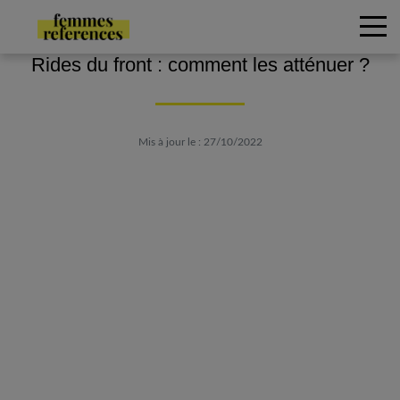
Rides du front : comment les atténuer ?
Mis à jour le : 27/10/2022