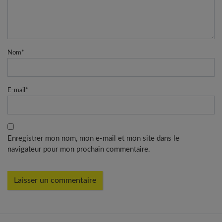
Nom
*
E-mail
*
Enregistrer mon nom, mon e-mail et mon site dans le
navigateur pour mon prochain commentaire.