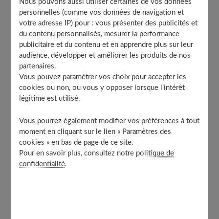
Nous pouvons aussi utiliser certaines de vos données
La signification des fossettes sur le menton
personnelles (comme vos données de navigation et
votre adresse IP) pour : vous présenter des publicités et
La dimpleplasty : la chirurgie des fossettes
du contenu personnalisés, mesurer la performance
Qu’est-ce que c’est ?
publicitaire et du contenu et en apprendre plus sur leur
En quoi consiste la dimpleplasty ?
audience, développer et améliorer les produits de nos
partenaires.
Un résultat temporaire
Vous pouvez paramétrer vos choix pour accepter les
Les risques de la dimpleplasty
cookies ou non, ou vous y opposer lorsque l’intérêt
Les tarifs
légitime est utilisé.
Vous pourrez également modifier vos préférences à tout
moment en cliquant sur le lien « Paramètres des
Qu’est-ce que les fossettes ?
cookies » en bas de page de ce site.
Pour en savoir plus, consultez notre
politique de
confidentialité
.
Une fossette est un petit creux situé sur le menton ou
sur les joues. Cette particularité a une connotation très
positive dans la plupart des cultures. Il est vrai qu'elles
sont relativement rares, puisqu'elles touchent moins