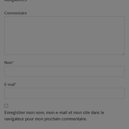
Commentaire
Nom
*
E-mail
*
Enregistrer mon nom, mon e-mail et mon site dans le
navigateur pour mon prochain commentaire.