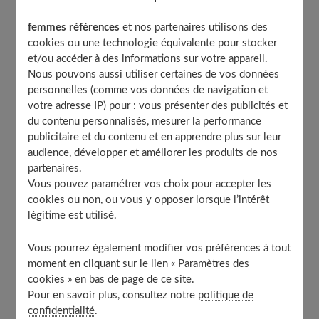
Adapter sa coupe à la texture et l’épaisseur de ses
femmes références
et nos partenaires utilisons des
cheveux
cookies ou une technologie équivalente pour stocker
Cheveux fins : oser les coupes courtes pour
et/ou accéder à des informations sur votre appareil.
donner du volume et du caractère
Nous pouvons aussi utiliser certaines de vos données
Cheveux épais : alléger la masse capillaire avec
personnelles (comme vos données de navigation et
des coupes dégradées
votre adresse IP) pour : vous présenter des publicités et
du contenu personnalisés, mesurer la performance
Trouver la coupe qui sublimera votre visage
publicitaire et du contenu et en apprendre plus sur leur
Faire une frange pour rééquilibrer un grand front
audience, développer et améliorer les produits de nos
Donnez du volume sur le dessus pour allonger un
partenaires.
visage rond
Vous pouvez paramétrer vos choix pour accepter les
cookies ou non, ou vous y opposer lorsque l’intérêt
Choisir une coupe adaptée à son style de vie
légitime est utilisé.
Les coupes rapides à coiffer pour les matins
pressés
Vous pourrez également modifier vos préférences à tout
Les coiffures faciles à réaliser pour un look
moment en cliquant sur le lien « Paramètres des
différent chaque jour
cookies » en bas de page de ce site.
À découvrir aussi
Pour en savoir plus, consultez notre
politique de
confidentialité
.