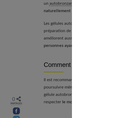
un
autobronzant
en bêta-carotène est d
naturellement sans abuser du soleil
.
Les gélules autobronzantes favorisent la
préparation de la peau au soleil et favo
améliorent aussi l'élasticité et la tonic
personnes ayant la peau sensible
.
Comment prendre les gélu
Il est recommandé de commencer la cure 
poursuivre même après les vacances. La ré
gélule autobronzante. La posologie peut v
0
respecter
le mode d'emploi
et les recom
PARTAGES
Partager sur facebook