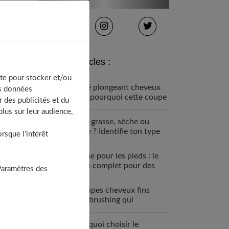
Derniers articles :
te pour stocker et/ou
Carré plongeant cheveux
os données
fins : pourquoi cette coupe
 des publicités et du
est faite pour vous
lus sur leur audience,
Peau grasse, sèche ou
mixte ? Identifie ton type
sque l’intérêt
de peau visage
Crème pour les pieds : le
guide complet pour des
Paramètres des
talons parfaits
7 coupes cheveux fins
sans brushing qui
changent tout (enfin !)
Pourquoi choisir le