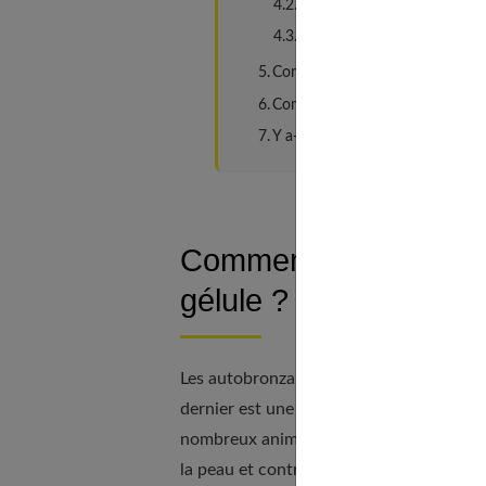
Appliquez l’autobronzant su
Procédez aux dernières ret
Comment éviter les traces d’au
Comment maintenir ce joli hâle 
Y a-t-il des risques à utiliser d
Comment fonctionnent
gélule ?
Les autobronzants sous forme de gélule 
dernier est une substance naturelle qu'on
nombreux animaux. C'est un précurseur de
la peau et contribue au bon fonctionnem