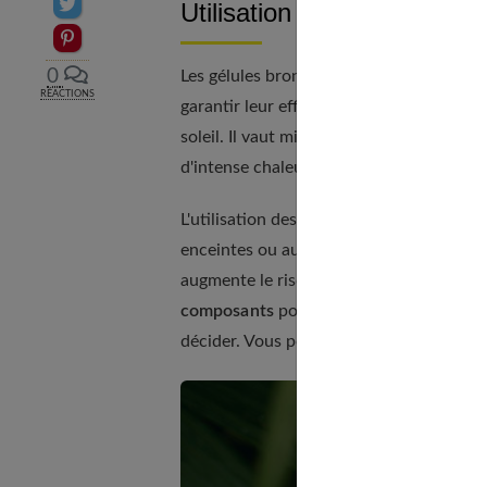
Partager sur Twitter
Utilisation des gélules aut
Epingler sur Pinterest
0
Les gélules bronzantes ne sont pas toxi
RÉACTIONS
garantir leur efficacité. Ces supplément
soleil. Il vaut mieux appliquer un écran
d'intense chaleur, pensez à mettre un cha
L'utilisation des autobronzants sous for
enceintes ou aux personnes qui allaiten
augmente le risque de cancer chez les f
composants
pour réaliser leurs cures. N
décider. Vous pouvez aussi demander l'av