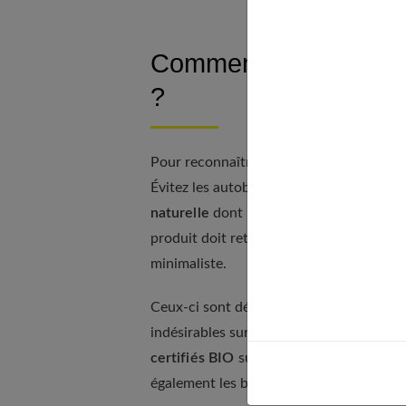
Comment être sûr de 
?
Pour reconnaître un produit de bonne qua
Évitez les autobronzants riches en vitam
naturelle
dont la traçabilité complète es
produit doit retenir votre attention. T
minimaliste.
Ceux-ci sont dépourvus d'additifs et de
indésirables sur la santé. Renseignez-vo
certifiés BIO
subissent différents tests d
également les bonnes pratiques d'hygièn