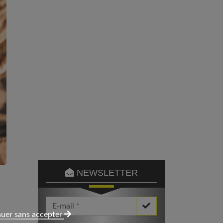
NEWSLETTER
Votre Email *
uer sans accepter