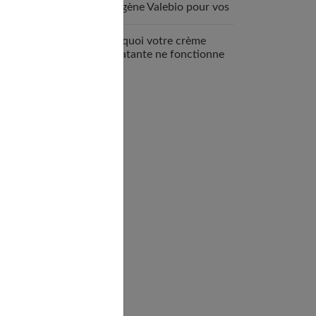
collagène Valebio pour vos
articulations ?
Pourquoi votre crème
hydratante ne fonctionne
pas ?