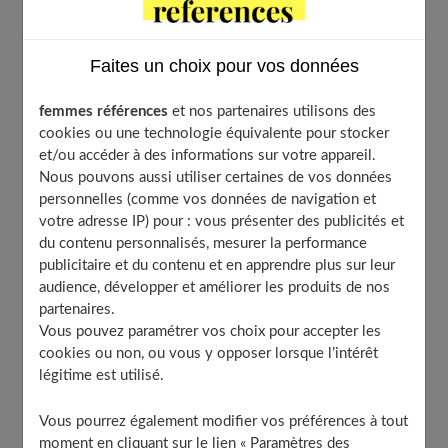
verte pour ménager les cheveux sensibilisés
Un balayage pour éclaircir subtilement l’ensemble de
Faites un choix pour vos données
la chevelure
Un balayage californien sur cheveux clairs pour
femmes références
et nos partenaires utilisons des
un look ensoleillé
cookies ou une technologie équivalente pour stocker
Choisir un balayage doré sur cheveux foncés
et/ou accéder à des informations sur votre appareil.
pour un résultat chic et lumineux
Nous pouvons aussi utiliser certaines de vos données
Des shampoings éclaircissants pour un
personnelles (comme vos données de navigation et
éclaircissement progressif et contrôlé
votre adresse IP) pour : vous présenter des publicités et
Appliquer une huile éclaircissante pendant
du contenu personnalisés, mesurer la performance
l’exposition au soleil pour intensifier les reflets
publicitaire et du contenu et en apprendre plus sur leur
naturellement
audience, développer et améliorer les produits de nos
Le henné neutre pour un éclaircissement naturel des
partenaires.
cheveux foncés
Vous pouvez paramétrer vos choix pour accepter les
cookies ou non, ou vous y opposer lorsque l’intérêt
Utiliser du miel en masque pour un
éclaircissement doux, hydratant et brillant des
légitime est utilisé.
cheveux foncés
Vous pourrez également modifier vos préférences à tout
À découvrir aussi
moment en cliquant sur le lien « Paramètres des