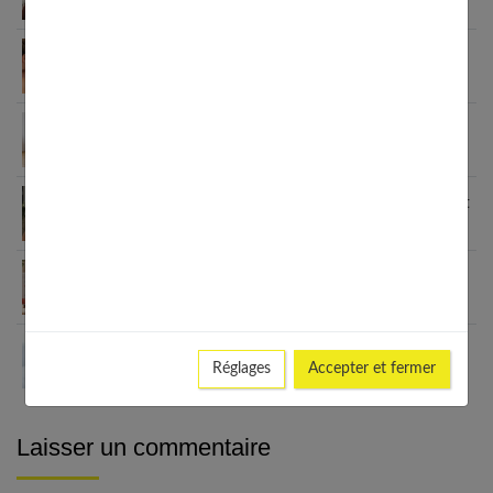
coupe est faite pour vous
Peau grasse, sèche ou mixte ? Identifie ton type
de peau visage
Crème pour les pieds : le guide complet pour des
talons parfaits
7 coupes cheveux fins sans brushing qui changent
tout (enfin !)
Pourquoi choisir le collagène Valebio pour vos
articulations ?
Pourquoi votre crème hydratante ne fonctionne
Réglages
Accepter et fermer
pas ?
Laisser un commentaire