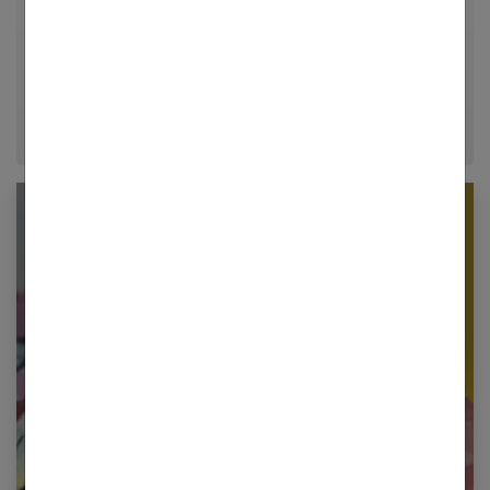
dans le journalisme lifestyle, je m'efforce de
décrypter le quotidien pour offrir aux femmes des
conseils fiables, inspirants et ancrés dans leur
époque.
Newsletter femmes références
Restez informé en vous inscrivant à notre
newsletter
E-mail