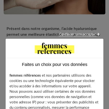
Présent dans notre organisme, l’acide hyaluronique
permet une meilleure élasticité de la peau, contribue
Continuer sans accepter
à une bonne hydratation de l’épiderme et retarde le
vieillissement cutané. Des injections d’acide
hyaluronique, effectuées par un médecin, renforcent
donc l’hydratation de la peau et atténuent les rides.
Les séances se déroulent suivant un certain
Faites un choix pour vos données
protocole.
femmes références
et nos partenaires utilisons des
cookies ou une technologie équivalente pour stocker
et/ou accéder à des informations sur votre appareil.
Table of Contents
Nous pouvons aussi utiliser certaines de vos données
personnelles (comme vos données de navigation et
Qu’est-ce que les injections d’acide hyaluronique ?
votre adresse IP) pour : vous présenter des publicités et
Comment se déroule le traitement d’injection d’acide
du contenu personnalisés, mesurer la performance