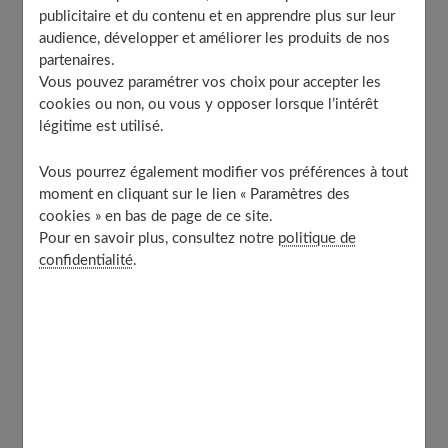
hyaluronique ?
publicitaire et du contenu et en apprendre plus sur leur
Combien de temps durent les résultats ?
audience, développer et améliorer les produits de nos
partenaires.
Comment optimiser les résultats ?
Vous pouvez paramétrer vos choix pour accepter les
cookies ou non, ou vous y opposer lorsque l’intérêt
légitime est utilisé.
Qu’est-ce que les injections d’acide
hyaluronique ?
Vous pourrez également modifier vos préférences à tout
moment en cliquant sur le lien « Paramètres des
cookies » en bas de page de ce site.
L'
acide hyaluronique
est une molécule
naturellement
Pour en savoir plus, consultez notre
politique de
confidentialité
.
présente dans l'organisme
. Entre autres bienfaits, elle
hydrate la peau, estompe les rides et protège l'épiderme
contre les agressions extérieures.
Mais, avec l'âge, la quantité d'acide hyaluronique
a
tendance à baisser
. La peau du visage s'assèche alors et
les rides s'accentuent. Les injections de cette substance