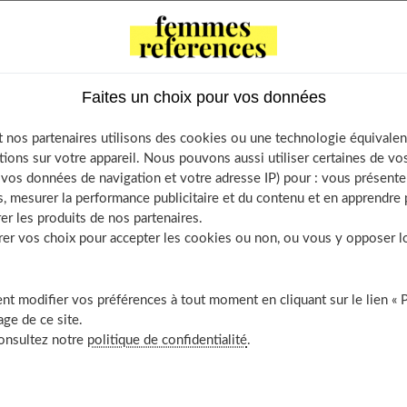
prendre soin de vos cheveux
vos cheveux
Faites un choix pour vos données
ez vos cheveux pour les dynamiser
 nos partenaires utilisons des cookies ou une technologie équivalen
e choisir et quels pièges éviter ?
tions sur votre appareil. Nous pouvons aussi utiliser certaines de v
os données de navigation et votre adresse IP) pour : vous présenter
, mesurer la performance publicitaire et du contenu et en apprendre p
er les produits de nos partenaires.
r vos choix pour accepter les cookies ou non, ou vous y opposer lor
vraiment en bonne santé ?
ils étaient un peu moins ternes
t modifier vos préférences à tout moment en cliquant sur le lien « 
démêler : ils font des nœuds
ge de ce site.
consultez notre
politique de confidentialité
.
 toucher et leurs pointes sont fourchues
s
out des pellicules ?