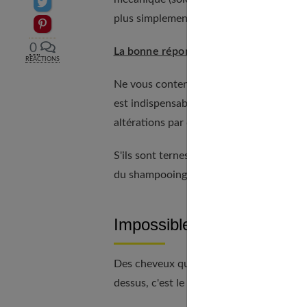
Partager sur Twitter
plus simplement, ils ne sont pas suffisa
Epingler sur Pinterest
0
La bonne réponse
RÉACTIONS
Ne vous contentez pas d'appliquer un sim
est indispensable d'agir avant tout sur l
altérations par des soins nutritifs.
S'ils sont ternes, parce que mal nettoyés
du shampooing.
Impossible de les démêler 
Des cheveux qui font des nœuds quand on 
dessus, c'est le meilleur moyen de les cas