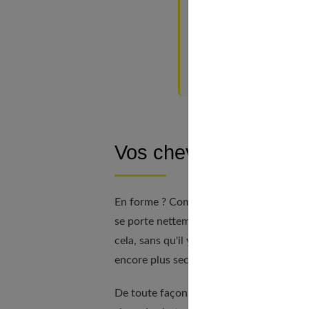
Vos démangeaison
Vous ne les perdez
NOTRE AVIS : Ete
À découvrir aussi
Vos cheveux sont-ils 
En forme ? Comment vos
cheveux
ont-il
se porte nettement mieux : celle des états
cela, sans qu'il y ait d'effet rebond à cr
encore plus secs qu'avant.
De toute façon, une chevelure sans aucu