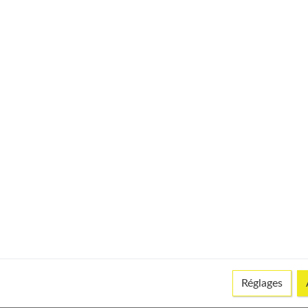
© istock
mpooing démêlant est incontournable. Au baume ou à la crème
légère en spray ou un vinaigre de rinçage qui respectera mieux
Réglages
et leurs pointes sont fourchues