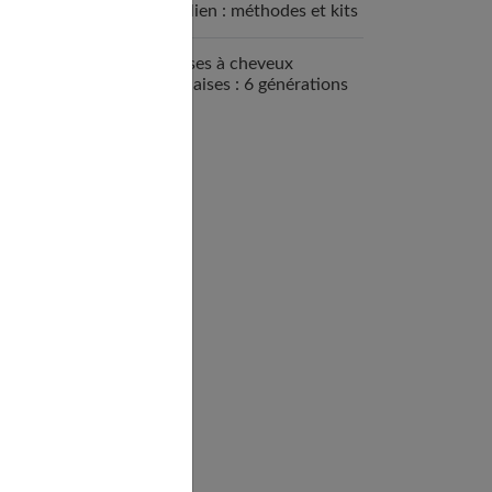
brésilien : méthodes et kits
disponibles
Brosses à cheveux
françaises : 6 générations
de savoir-faire