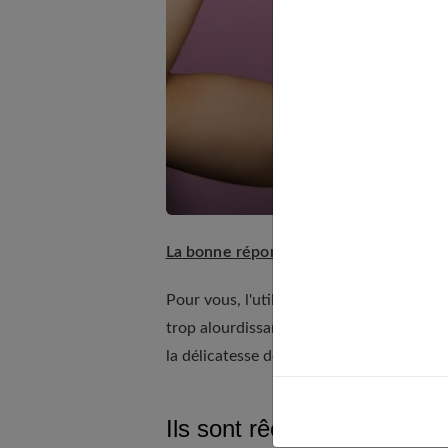
La bonne réponse
Pour vous, l'utilisation d'un après-sha
trop alourdissant, préférez une formule 
la délicatesse de votre chevelure.
Ils sont rêches au toucher 