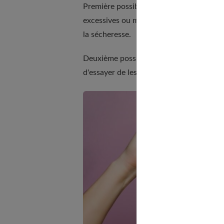
Première possibilité : vos cheveux ont c
excessives ou mal faites. Il faut espacer
la sécheresse.
Deuxième possibilité : il se peut aussi q
d'essayer de les démêler à tout prix san