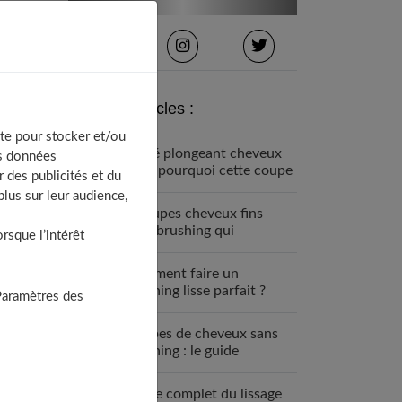
Derniers articles :
te pour stocker et/ou
Carré plongeant cheveux
os données
fins : pourquoi cette coupe
 des publicités et du
est faite pour vous
lus sur leur audience,
7 coupes cheveux fins
sans brushing qui
sque l’intérêt
changent tout (enfin !)
Comment faire un
brushing lisse parfait ?
Paramètres des
Guide étape par étape
Coupes de cheveux sans
brushing : le guide
complet 2025
Guide complet du lissage