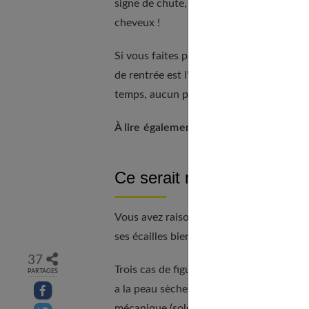
signe de chute, ça existe, mais c'est tr
cheveux !
Si vous faites partie des 90 % restant, p
de rentrée est l'occasion de vérifier que 
temps, aucun problème de cheveux ne re
À lire également :
Cheveux longs : comm
Ce serait mieux s’ils étaie
Vous avez raison de ne pas vous habitue
ses écailles bien lisses, non soulevées, ce
37
Trois cas de figures peuvent se rencontr
PARTAGES
a la peau sèche) : ils sont pauvres en séb
Partager sur facebook
mécanique (soleil, vent, brushing) ou chi