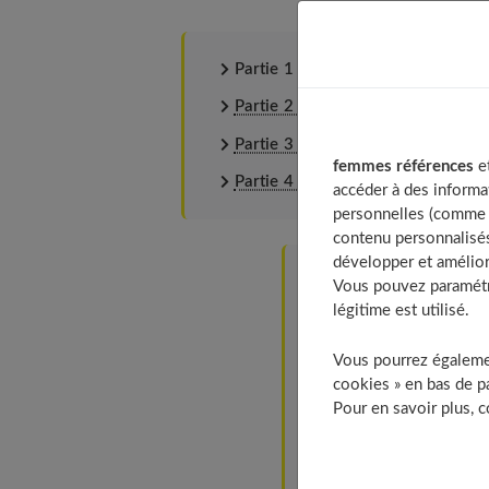
Partie 1 : Le guide complet pour 
Partie 2 : Les gestes santé pour 
Partie 3 : Faites briller et câlin
femmes références
et
Partie 4 : Couleur maison : laquell
accéder à des informa
personnelles (comme v
contenu personnalisés
développer et amélior
Table of Contents
Vous pouvez paramétre
légitime est utilisé.
Vos cheveux sont-ils 
Ce serait mieux s’
Vous pourrez égalemen
Impossible de les 
cookies » en bas de pa
Pour en savoir plus, 
Ils sont rêches au
Ils sont trop mou
Comment venir à b