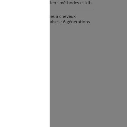
brésilien : méthodes et kits
disponibles
Brosses à cheveux
françaises : 6 générations
de savoir-faire