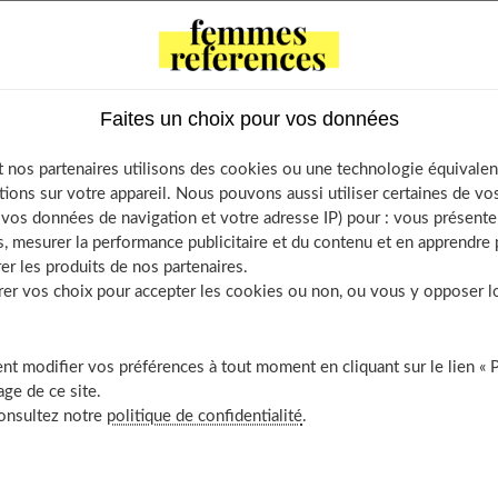
eux pour bien choisir son shampoing
Faites un choix pour vos données
 de votre shampoing
 nos partenaires utilisons des cookies ou une technologie équivalen
ment présents dans les shampoings
tions sur votre appareil. Nous pouvons aussi utiliser certaines de v
s ingrédients adaptés à son type de cheveux et à ses besoins
os données de navigation et votre adresse IP) pour : vous présenter
, mesurer la performance publicitaire et du contenu et en apprendre p
x d’un shampoing
er les produits de nos partenaires.
r vos choix pour accepter les cookies ou non, ou vous y opposer lor
t modifier vos préférences à tout moment en cliquant sur le lien « 
ge de ce site.
 cheveux pour bien choisir son
consultez notre
politique de confidentialité
.