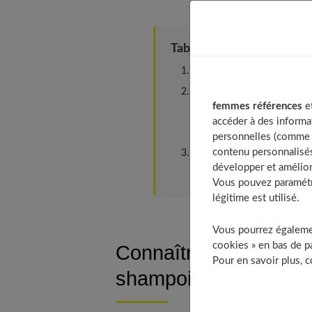
Table of Contents
Connaître son type de chev
Comprendre les ingrédients
femmes références
et
Les ingrédients couram
accéder à des informa
Conseils pour choisir de
personnelles (comme v
contenu personnalisés
Les autres critères de choi
développer et amélior
À découvrir aussi
Vous pouvez paramétre
légitime est utilisé.
Vous pourrez égalemen
cookies » en bas de pa
Connaître son type de
Pour en savoir plus, 
shampoing