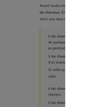
Avant toute chose, le premier critère de
de cheveux
. En effet, chaque type de ch
Voici une description des principaux typ
les cheveux gras
ont tendance à pr
de quelques heures ou jours. Ce type
en profondeur, élimine l’excès de sébu
les cheveux secs
manquent d’hydrata
d’un shampoing hydratant qui nourrit c
Si cette question vous concerne, n
utile.
les cheveux normaux
ont besoin d’
chevelu ;
les cheveux fins
ont plutôt tendanc