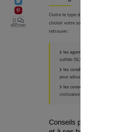
Partager sur Twitter
Epingler sur Pinterest
Outre le type de cheveux, les ingrédien
0
choisir votre soin. Parmi les ingrédient
RÉACTIONS
retrouve :
les agents moussants
: ces ingrédi
sulfate (SLS), sont utilisés pour crée
les conditionneurs
: ces ingrédients
pour adoucir et nourrir les cheveux, ai
les conservateurs :
ces ingrédients,
croissance de bactéries et de champig
Conseils pour choisir des 
et à ses besoins