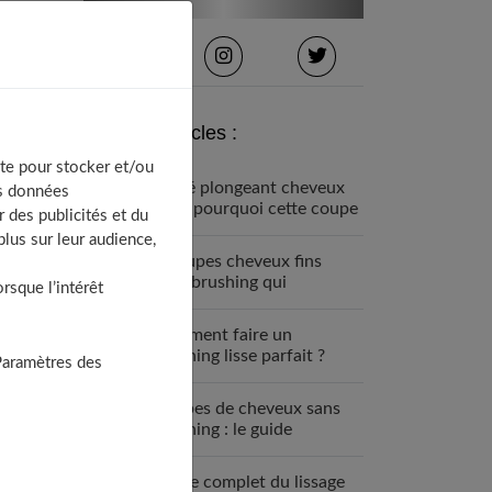
Derniers articles :
te pour stocker et/ou
Carré plongeant cheveux
os données
fins : pourquoi cette coupe
 des publicités et du
est faite pour vous
lus sur leur audience,
7 coupes cheveux fins
sans brushing qui
sque l’intérêt
changent tout (enfin !)
Comment faire un
brushing lisse parfait ?
Paramètres des
Guide étape par étape
Coupes de cheveux sans
brushing : le guide
complet 2025
Guide complet du lissage