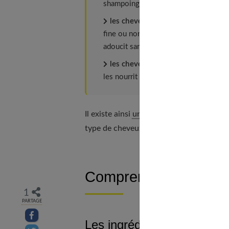
shampoing qui apporte du volume et de 
les cheveux épais
se caractérisent 
fine ou non. Ce type de cheveux a don
adoucit sans les alourdir ;
les cheveux frisés
sont secs et man
les nourrit intensément et les définit 
Il existe ainsi
une large gamme de produit
type de cheveux.
Comprendre les ingré
1
PARTAGE
Partager sur facebook
Les ingrédients couramme