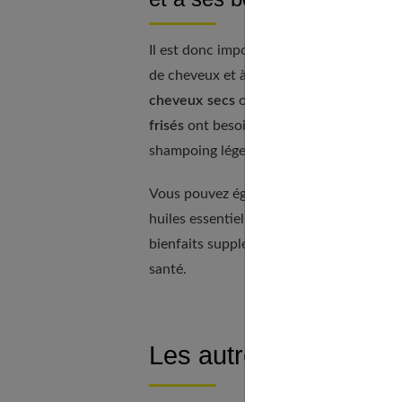
Il est donc important de choisir le shamp
de cheveux et à ses besoins.
Les cheveu
cheveux secs
ont besoin d’un shampoing
frisés
ont besoin d’un shampoing sans sul
shampoing léger qui apporte du volume s
Vous pouvez également opter pour des s
huiles essentielles, des extraits de plant
bienfaits supplémentaires pour vos chev
santé.
Les autres critères d