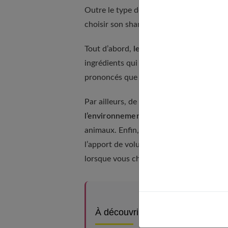
Outre le type de cheveux et les ingrédien
choisir son shampoing.
Tout d’abord,
le prix
des shampoings peut
ingrédients qui le composent, la taille d
prononcés que d’autres, ce qui peut être 
Par ailleurs, de plus en plus de consomm
l’environnement,
qui utilisent des ingré
animaux. Enfin, certains shampoings ont d
l’apport de volume, la protection contre
lorsque vous choisissez un shampoing p
À découvrir aussi