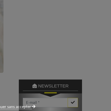
NEWSLETTER
Votre Email *
uer sans accepter