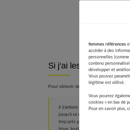
Tabl
femmes références
et
accéder à des informa
personnelles (comme v
Si j‘ai les cheveux pl
contenu personnalisés
développer et amélior
Vous pouvez paramétre
légitime est utilisé.
Pour obtenir des bouclettes bien rondes et
Vous pourrez égalemen
cookies » en bas de pa
L'astuce
: après avoir démêlé vos ch
Pour en savoir plus, 
jusqu'à ce qu'ils soient à peine humid
trop près pour ne pas remouiller vos 
friser. Inutile de faire toute la tête :