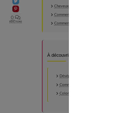
Partager sur Twitter
Cheveux : des soins « éclat » pour les
Epingler sur Pinterest
Comment donner du volume à mes 
0
RÉACTIONS
Comment éviter d'avoir les cheveux
À découvrir aussi
Désépaissir ses cheveux : les m
Comment utiliser le parfum pou
Coloration : je choisis selon mo