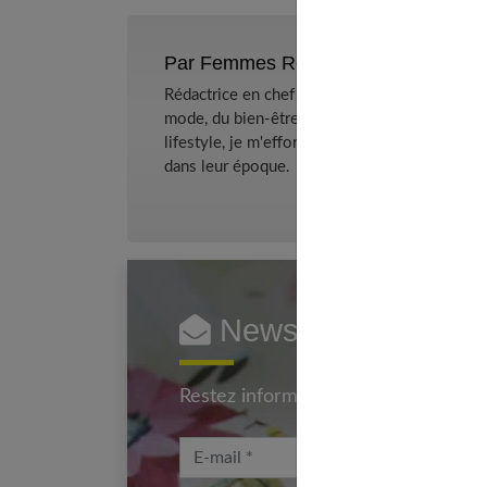
Par Femmes References
Rédactrice en chef et chercheuse de tendance
mode, du bien-être et de la psychologie relat
lifestyle, je m'efforce de décrypter le quotidi
dans leur époque.
Newsletter femmes
Restez informé en vous inscrivant à
E-mail