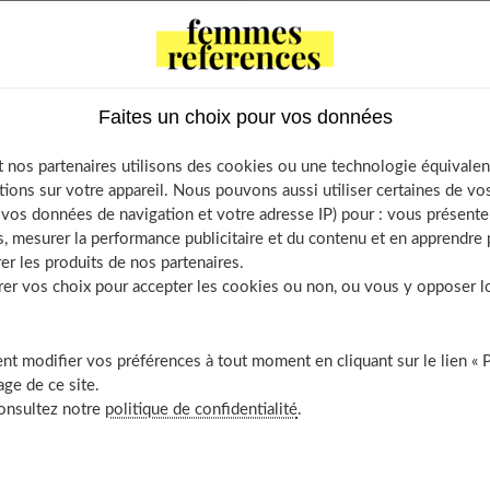
e of Contents
Si j‘ai les cheveux plats et raides…
Si j’ai les cheveux frisés…
Faites un choix pour vos données
À découvrir aussi
 nos partenaires utilisons des cookies ou une technologie équivalen
tions sur votre appareil. Nous pouvons aussi utiliser certaines de v
os données de navigation et votre adresse IP) pour : vous présenter
ats et raides…
, mesurer la performance publicitaire et du contenu et en apprendre p
er les produits de nos partenaires.
r vos choix pour accepter les cookies ou non, ou vous y opposer lor
 bien formées, l'idéal est d'utiliser un fer à boucler.
t modifier vos préférences à tout moment en cliquant sur le lien « 
ge de ce site.
eveux au peigne, pré séchez-les à l'aide d'un sèche-cheveux,
consultez notre
politique de confidentialité
.
es. Ensuite seulement, vaporisez un spray "spécial boucles", pas
longueurs. Mèche par mèche, enroulez autour de la tige du fer à
 c'est plus joli et plus naturel quand le lisse se mêle au bouclé. Pour