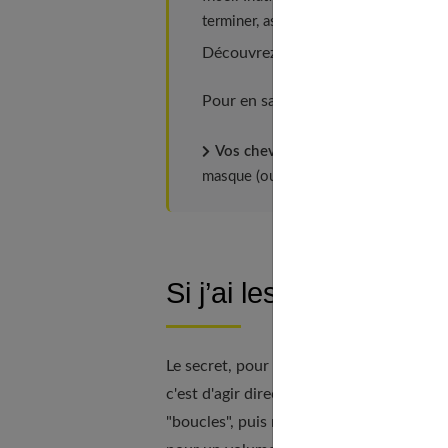
terminer, assurez une bonne tenue ave
Découvrez aussi nos recommandat
Pour en savoir plus, lisez aussi
20 p
Vos cheveux sont fins ?
Pour leur 
masque (ou alors un après-shampooing
Si j’ai les cheveux fr
Le secret, pour former de belles boucles
c'est d'agir directement après le shampo
"boucles", puis reformez de jolies arabesqu