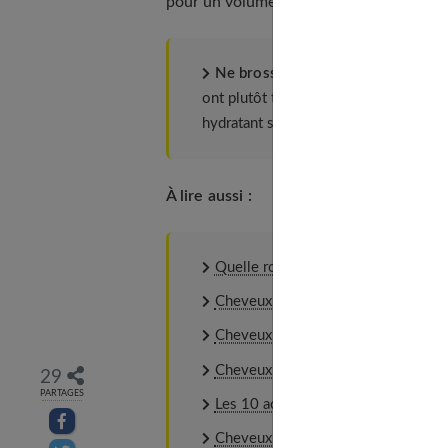
pour un volume précis mais aérien.
Ne brossez jamais vos cheveux ce
ont plutôt tendance à être secs.
A fai
hydratant sans rinçage.
À lire aussi :
Quelle routine capillaire pour subl
Cheveux bouclés : quels soins adop
Cheveux bouclés : les coupes de c
Cheveux : faites-les briller !
29
PARTAGES
Les 10 accessoires indispensables
Partager sur facebook
Cheveux : le guide pour en prendre