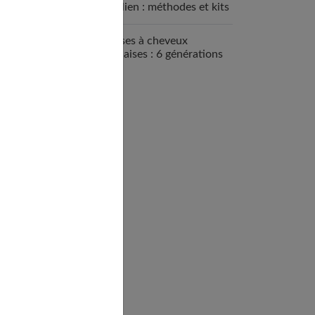
brésilien : méthodes et kits
disponibles
Brosses à cheveux
françaises : 6 générations
de savoir-faire