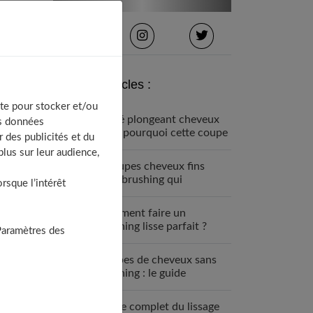
Derniers articles :
te pour stocker et/ou
Carré plongeant cheveux
os données
fins : pourquoi cette coupe
 des publicités et du
est faite pour vous
lus sur leur audience,
7 coupes cheveux fins
sans brushing qui
sque l’intérêt
changent tout (enfin !)
Comment faire un
brushing lisse parfait ?
Paramètres des
Guide étape par étape
Coupes de cheveux sans
brushing : le guide
complet 2025
Guide complet du lissage