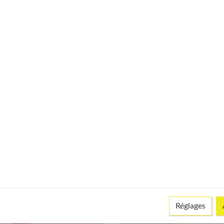
veux lisses : les
lleurs soins et astuces
Faire sa coloration
quotidien
maison : comment faire
Réglages