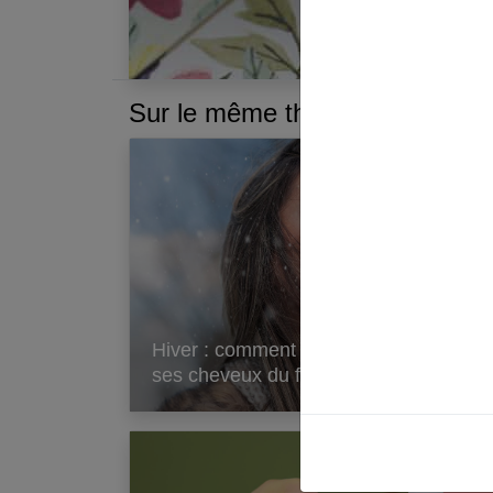
Sur le même thème :
Che
Hiver : comment protéger
mei
ses cheveux du froid ?
au 