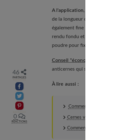
A l'application
, on n'en met pas sur tout 
de la longueur de l'œil. Plus à l'extérieur 
également fine : deux bonnes raisons pou
rendu fondu et naturel sans effets de ma
poudre pour fixer.
Conseil "économie"
: On a rarement beso
anticernes qui servira –en plus- à cacher
46
PARTAGES
À lire aussi :
Partager sur facebook
Partager sur Twitter
Epingler sur Pinterest
Comment bien démaquiller ses yeu
0
Cernes violets : Causes et traiteme
RÉACTIONS
Comment avoir de beaux yeux sans 