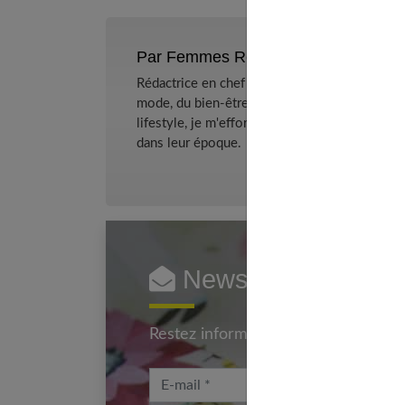
Par Femmes References
Rédactrice en chef et chercheuse de tendance
mode, du bien-être et de la psychologie relat
lifestyle, je m'efforce de décrypter le quotidi
dans leur époque.
Newsletter femmes
Restez informé en vous inscrivant à
E-mail