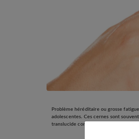
Problème héréditaire ou grosse fatigu
adolescentes. Ces cernes sont souvent 
translucide comme on a souvent à 15-1