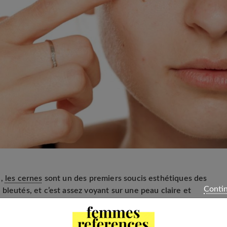
e,
les cernes
sont un des premiers soucis esthétiques des
Contin
bleutés, et c’est assez voyant sur une peau claire et
6 ans.