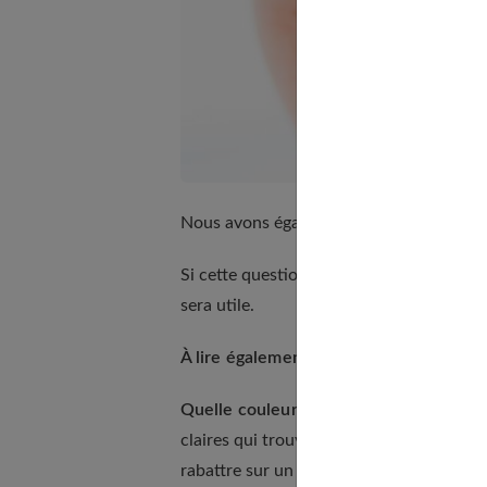
Nous avons également rédigé un article
Si cette question vous concerne, notre 
sera utile.
À lire également :
Poches et cernes : op
Quelle couleur ?
Un anticernes classique
claires qui trouveront le beige qui leur 
rabattre sur un fond de teint qui présent