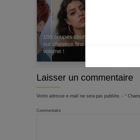
100 coupes courtes à faire
L’h
sur cheveux fins sans
eff
volume !
des
Laisser un commentaire
Votre adresse e-mail ne sera pas publiée. - * Cham
Commentaire