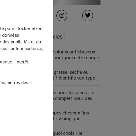
te pour stocker et/ou
os données
Derniers articles :
 des publicités et du
lus sur leur audience,
Carré plongeant cheveux
fins : pourquoi cette coupe
sque l’intérêt
est faite pour vous
Peau grasse, sèche ou
mixte ? Identifie ton type
Paramètres des
de peau visage
Crème pour les pieds : le
guide complet pour des
talons parfaits
7 coupes cheveux fins
sans brushing qui
changent tout (enfin !)
Pourquoi choisir le