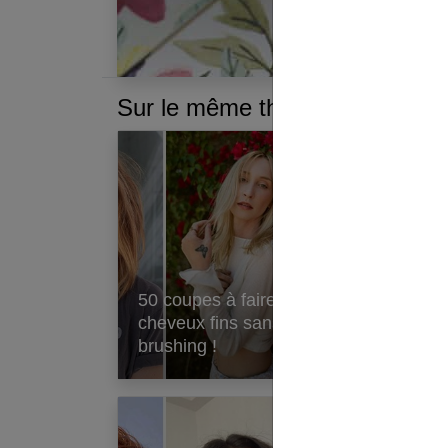
Sur le même thème :
50 coupes à faire sur
cheveux fins sans
Au
brushing !
en 