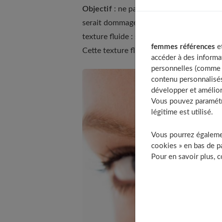
Objectif
: ne pas trop couvrir avec des t
serait dommage que le camouflage devie
texture fluide : souvent, le produit se 
femmes références
et
Cette texture fluide se fondra mieux sur l
accéder à des informa
personnelles (comme v
contenu personnalisés
développer et amélior
Vous pouvez paramétre
légitime est utilisé.
Vous pourrez égalemen
cookies » en bas de pa
Pour en savoir plus, 