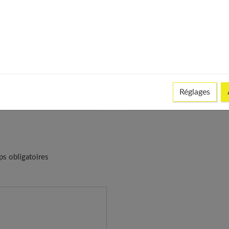
uile de ricin : est-ce
icace pour la pousse
 cils ?
Cabines UV : Prudenc
Réglages
ps obligatoires