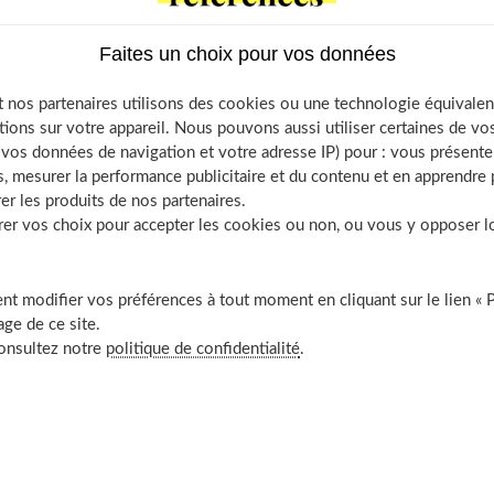
extures épaisses (on évite les formules très compactes). Ce
nne plus voyant que le défaut à cacher. On opte pour une
Faites un choix pour vos données
présente dans un tube avec un applicateur mousse ou un pinceau.
 nos partenaires utilisons des cookies ou une technologie équivalen
a peau si fine du contour de l'œil.
tions sur votre appareil. Nous pouvons aussi utiliser certaines de v
os données de navigation et votre adresse IP) pour : vous présenter
, mesurer la performance publicitaire et du contenu et en apprendre p
er les produits de nos partenaires.
r vos choix pour accepter les cookies ou non, ou vous y opposer lor
t modifier vos préférences à tout moment en cliquant sur le lien « 
ge de ce site.
consultez notre
politique de confidentialité
.