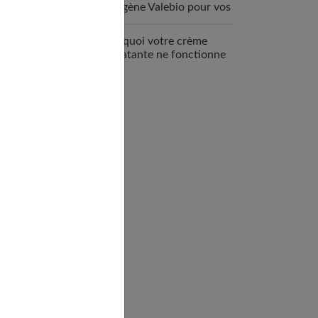
collagène Valebio pour vos
articulations ?
Pourquoi votre crème
hydratante ne fonctionne
pas ?