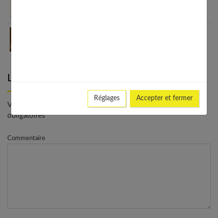
Oméga-3 et nutrition sportive : 7 raisons de les
intégrer
7 raisons irrésistibles d’adopter le café crème au
quotidien
Laisser un commentaire
Réglages
Accepter et fermer
Votre adresse e-mail ne sera pas publiée. - * Champs
obligatoires
Commentaire