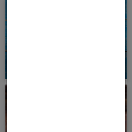
Le régime 5-2 : Moins cinq kilos en 2
semaines !