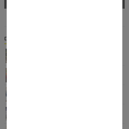
Derniers articles :
Détox sucre 30 jours : mon bilan honnête après
avoir tout arrêté
Aliments anti-inflammatoires : la liste pour une
santé de fer
Petit déjeuner protéiné pour perdre du poids : ça
marche
7 secrets puissants sur black idol que vous devez
absolument connaître