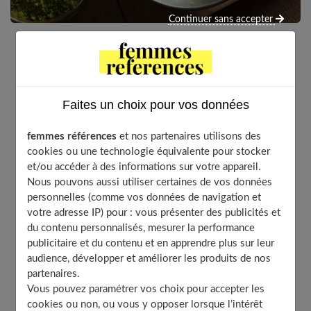
Continuer sans accepter
Le thé matcha est une poudre de thé vert originaire
du Japon. Devenu très populaire depuis quelques
années, il est aujourd’hui consommé un peu partout
Faites un choix pour vos données
dans le monde. Nous vous invitons ici à découvrir les
vertus de ce thé, et surtout comment le consommer.
femmes références
et nos partenaires utilisons des
cookies ou une technologie équivalente pour stocker
et/ou accéder à des informations sur votre appareil.
Nous pouvons aussi utiliser certaines de vos données
Table of Contents
personnelles (comme vos données de navigation et
votre adresse IP) pour : vous présenter des publicités et
Le thé matcha, une boisson réconfortante et
du contenu personnalisés, mesurer la performance
bienfaisante
publicitaire et du contenu et en apprendre plus sur leur
Une boisson riche en antioxydants
audience, développer et améliorer les produits de nos
Le thé matcha renforce le système immunitaire
partenaires.
Le thé matcha favorise l’amélioration de la
Vous pouvez paramétrer vos choix pour accepter les
concentration
cookies ou non, ou vous y opposer lorsque l’intérêt