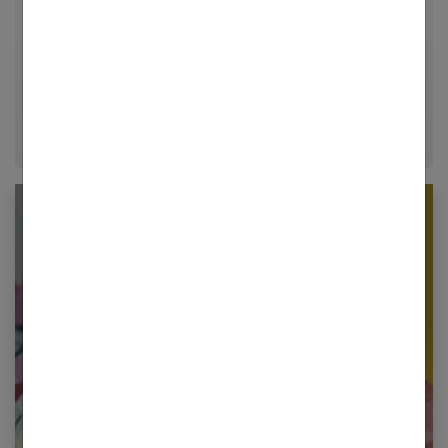
relationnelle. Forte de plusieurs années d'expérience
dans le journalisme lifestyle, je m'efforce de
décrypter le quotidien pour offrir aux femmes des
conseils fiables, inspirants et ancrés dans leur
époque.
Newsletter femmes références
Restez informé en vous inscrivant à notre
newsletter
E-mail