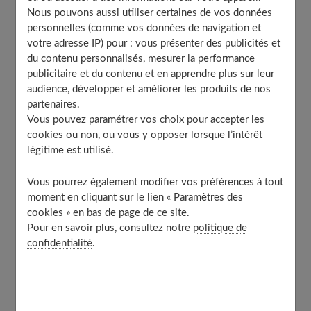
Nous pouvons aussi utiliser certaines de vos données
Aide au confort digestif
personnelles (comme vos données de navigation et
Bon pour la ligne
votre adresse IP) pour : vous présenter des publicités et
du contenu personnalisés, mesurer la performance
La saison de la courge butternut
publicitaire et du contenu et en apprendre plus sur leur
Comment la cuisiner ?
audience, développer et améliorer les produits de nos
À découvrir aussi
partenaires.
Vous pouvez paramétrer vos choix pour accepter les
cookies ou non, ou vous y opposer lorsque l’intérêt
légitime est utilisé.
Présentation de la courge butternut
Vous pourrez également modifier vos préférences à tout
moment en cliquant sur le lien « Paramètres des
Les particularités de la courge butternut
cookies » en bas de page de ce site.
Pour en savoir plus, consultez notre
politique de
La courge butternut est un
légume d'automne
, qui a
confidentialité
.
une chair orangée et un goût plutôt doux et sucré. Elle
fait partie de la famille des cucurbitacées. Également
appelée « doubeurre », par rapport à sa texture plutôt