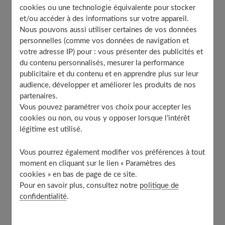
De savoureux beignets à la compote de pommes
cookies ou une technologie équivalente pour stocker
et/ou accéder à des informations sur votre appareil.
N’hésitez pas à tester les recettes à base de compote
Nous pouvons aussi utiliser certaines de vos données
de pommes
personnelles (comme vos données de navigation et
À découvrir aussi
votre adresse IP) pour : vous présenter des publicités et
du contenu personnalisés, mesurer la performance
publicitaire et du contenu et en apprendre plus sur leur
Quelle compote choisir pour recettes ?
audience, développer et améliorer les produits de nos
partenaires.
Vous pouvez paramétrer vos choix pour accepter les
Une compote bien savoureuse est nécessaire pour
cookies ou non, ou vous y opposer lorsque l’intérêt
légitime est utilisé.
produire une recette étonnante. Par facilité, vous
pourriez être tenté d’acheter une préparation toute faite
Vous pourrez également modifier vos préférences à tout
en grande surface. Cependant, nous vous
moment en cliquant sur le lien « Paramètres des
recommandons de choisir uniquement une compote bio.
cookies » en bas de page de ce site.
Pour en savoir plus, consultez notre
politique de
Vous avez la certitude d’acheter un
produit sans
confidentialité
.
arômes artificiels, ni colorants et sans conservateurs
.
D’ailleurs, vous retrouverez exactement les mêmes