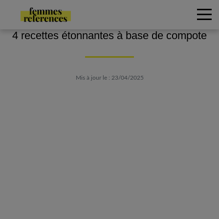
4 recettes étonnantes à base de compote
Mis à jour le : 23/04/2025