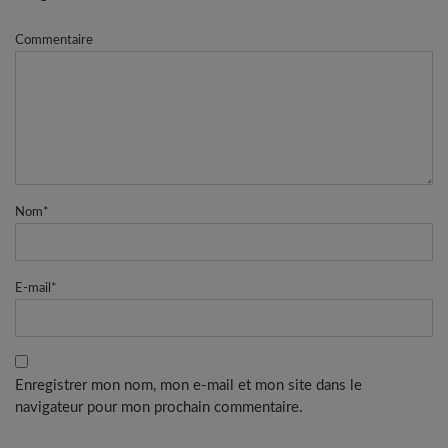
Commentaire
Nom
*
E-mail
*
Enregistrer mon nom, mon e-mail et mon site dans le
navigateur pour mon prochain commentaire.