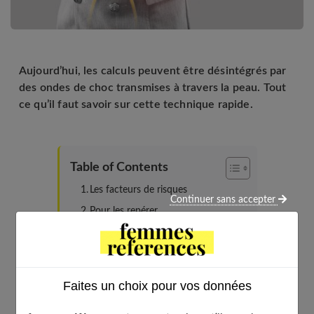
Aujourd’hui, les calculs peuvent être désintégrés par
des ondes de choc transmises à travers la peau. Tout
ce qu’il faut savoir sur cette technique rapide.
Table of Contents
Les facteurs de risques
Continuer sans accepter
Pour les repérer
Comment les enlever ?
De quoi est fait un calcul rénal ?
Comment se déroule l’intervention ?
Faites un choix pour vos données
Quelles sont les contre-indications ?
Y a-t-il des mesures de prévention ?