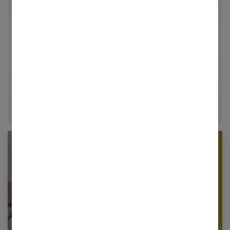
Rédactrice en chef et chercheuse de tendances pour
Femmes Références, j'explore avec passion les
univers de la mode, du bien-être et de la psychologie
relationnelle. Forte de plusieurs années d'expérience
dans le journalisme lifestyle, je m'efforce de
décrypter le quotidien pour offrir aux femmes des
conseils fiables, inspirants et ancrés dans leur
époque.
Newsletter femmes références
Restez informé en vous inscrivant à notre
newsletter
E-mail