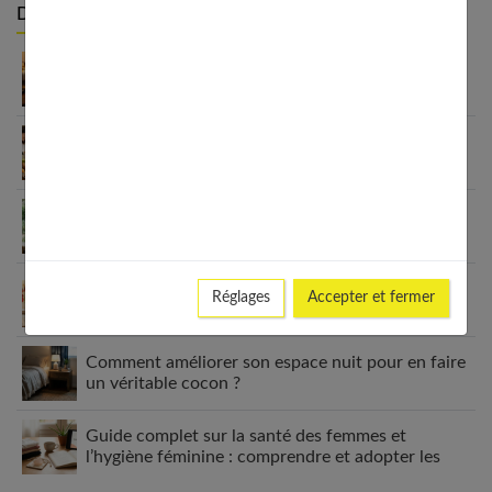
Derniers articles :
Appareil auditif rechargeable : la révolution qui
change tout
Habitudes quotidiennes pour renforcer
l’immunité familiale
Le minimalisme dans la consommation : choisir la
Slow Life pour moins subir
Soulager les jambes lourdes naturellement : 10
Réglages
Accepter et fermer
solutions simples qui fonctionnent vraiment
Comment améliorer son espace nuit pour en faire
un véritable cocon ?
Guide complet sur la santé des femmes et
l’hygiène féminine : comprendre et adopter les
bons gestes