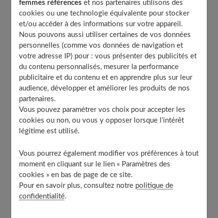
femmes références
et nos partenaires utilisons des
cookies ou une technologie équivalente pour stocker
Pourquoi il ne faut pas tarder
et/ou accéder à des informations sur votre appareil.
À découvrir aussi
Nous pouvons aussi utiliser certaines de vos données
personnelles (comme vos données de navigation et
votre adresse IP) pour : vous présenter des publicités et
Les facteurs de risques
du contenu personnalisés, mesurer la performance
publicitaire et du contenu et en apprendre plus sur leur
audience, développer et améliorer les produits de nos
Un à deux pour cent de la population française et
trois
partenaires.
Vous pouvez paramétrer vos choix pour accepter les
fois plus d'hommes
que de femmes seraient touchés
cookies ou non, ou vous y opposer lorsque l’intérêt
par ce que l'on appelait autrefois la « maladie de la
légitime est utilisé.
pierre ». C’est entre 30 et 50 ans que l'apparition de
calculs rénaux est la plus fréquente.
Vous pourrez également modifier vos préférences à tout
moment en cliquant sur le lien « Paramètres des
cookies » en bas de page de ce site.
On ignore pourquoi ils se forment chez certains et pas
Pour en savoir plus, consultez notre
politique de
chez d'autres.
Les mauvaises habitudes alimentaires
y
confidentialité
.
sont certainement pour quelque chose et, plus
rarement,
une anomalie métabolique
, les deux facteurs