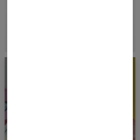
relationnelle. Forte de plusieurs années d'expérience
dans le journalisme lifestyle, je m'efforce de
décrypter le quotidien pour offrir aux femmes des
conseils fiables, inspirants et ancrés dans leur
époque.
Newsletter femmes références
Restez informé en vous inscrivant à notre
newsletter
E-mail