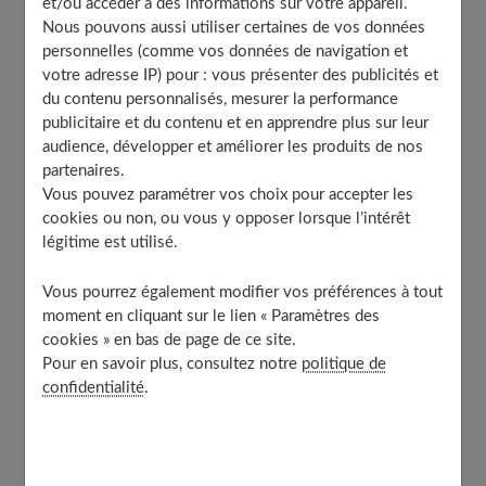
et/ou accéder à des informations sur votre appareil.
en fonction des pays salmonelles, colibacilles,
Nous pouvons aussi utiliser certaines de vos données
rotavirus...
personnelles (comme vos données de navigation et
votre adresse IP) pour : vous présenter des publicités et
A l'étranger, il s'agit principalement d'espèces
du contenu personnalisés, mesurer la performance
inhabituelles pour notre organisme, qui n'est donc pas
publicitaire et du contenu et en apprendre plus sur leur
audience, développer et améliorer les produits de nos
armé pour les éliminer. Résultat, elles se développent à
partenaires.
l'intérieur de nos intestins. Brutalement, on se plaint de
Vous pouvez paramétrer vos choix pour accepter les
maux de ventre, de diarrhée et/ou de vomissements, les
cookies ou non, ou vous y opposer lorsque l’intérêt
selles deviennent fréquentes... Autant dire que ces
légitime est utilisé.
"gastros" peuvent gâcher les vacances et avoir de graves
Vous pourrez également modifier vos préférences à tout
conséquences chez les personnes âgées et les enfants
moment en cliquant sur le lien « Paramètres des
en bas âge. Alors, pour guérir plus vite et limiter le
cookies » en bas de page de ce site.
risque de déshydratation, sachez réagir le plus
Pour en savoir plus, consultez notre
politique de
confidentialité
.
rapidement possible.
Table of Contents