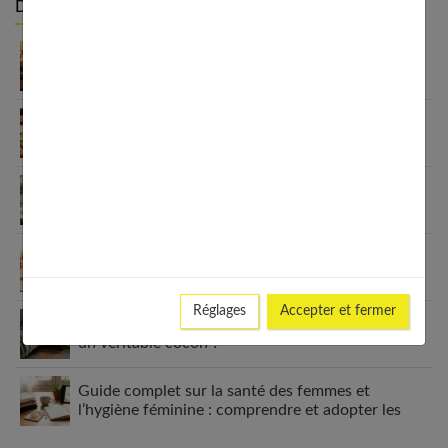
Derniers articles :
Appareil auditif rechargeable : la révolution qui
change tout
Habitudes quotidiennes pour renforcer
l’immunité familiale
Le minimalisme dans la consommation : choisir la
Slow Life pour moins subir
Soulager les jambes lourdes naturellement : 10
solutions simples qui fonctionnent vraiment
Réglages
Accepter et fermer
Comment améliorer son espace nuit pour en faire
un véritable cocon ?
Guide complet sur la santé des femmes et
l’hygiène féminine : comprendre et adopter les
bons gestes