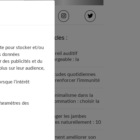
Derniers articles :
te pour stocker et/ou
Appareil auditif
os données
rechargeable : la
 des publicités et du
révolution qui change tout
lus sur leur audience,
Habitudes quotidiennes
pour renforcer l’immunité
sque l’intérêt
familiale
Le minimalisme dans la
consommation : choisir la
Paramètres des
Slow Life pour moins subir
Soulager les jambes
lourdes naturellement : 10
solutions simples qui
fonctionnent vraiment
Comment améliorer son