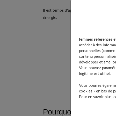
Il est temps d'appuyer sur la touche paus
énergie.
Table o
femmes références
et
Pourq
accéder à des informa
personnelles (comme v
Décro
contenu personnalisés
Mette
développer et amélior
Allég
Vous pouvez paramétre
légitime est utilisé.
Faite
À
Vous pourrez égalemen
cookies » en bas de pa
Pour en savoir plus, 
Pourquoi est-on épuis