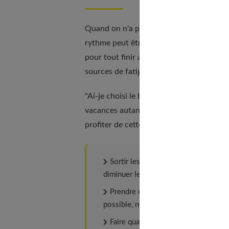
Quand on n'a pas appris à se ménager du 
rythme peut être déstabilisant souligne
pour tout finir avant de partir) à zéro a
sources de fatigue et de stress.
"Ai-je choisi le bon séjour ? Est-ce que 
vacances autant que pour le travail, on 
profiter de cette parenthèse, est de s'y 
Sortir les valises une semaine avan
diminuer le rythme.
Prendre une journée avant le jour J 
possible, ne pas partir dans la cohue 
Faire quatre ou cinq séances de dra