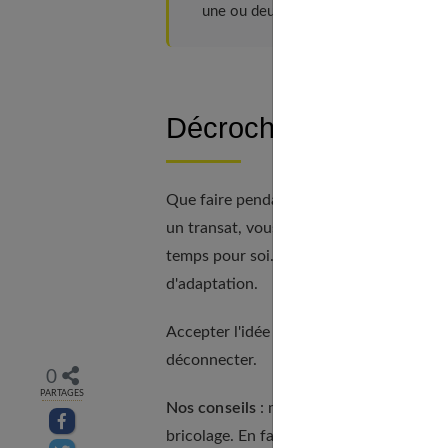
une ou deux séances de
réflexologie 
Décrochez de vos sou
Que faire pendant les vacances ? Rien peut
un transat, vous êtes épuisé et vous n'arr
temps pour soi. Être capable de ne rien f
d'adaptation.
Accepter l'idée que le corps prend son 
déconnecter.
0
PARTAGES
Nos conseils
: ménagez du temps pour vou
Partager sur facebook
bricolage. En famille, instituez des roule