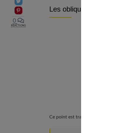
Partager sur Twitter
Les obliques
Epingler sur Pinterest
0
RÉACTIONS
Ce point est traité en profondeur dans
S