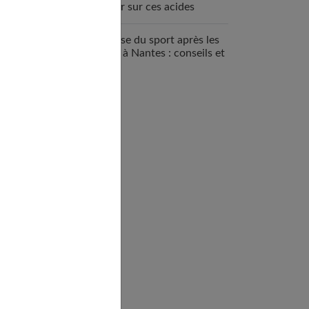
savoir sur ces acides
aminés essentiels
Reprise du sport après les
fêtes à Nantes : conseils et
bonnes adresses