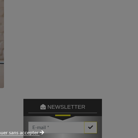
NEWSLETTER
Votre Email *
uer sans accepter