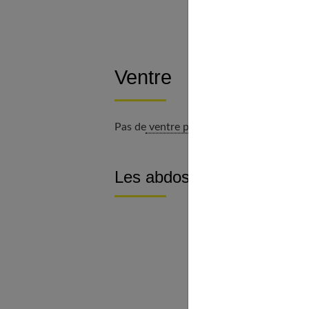
Ventre
Pas de
ventre plat
sans une ceinture abd
Les abdos