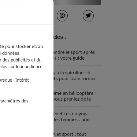
Derniers articles :
te pour stocker et/ou
Reprendre le sport après
os données
40 ans : votre guide
 des publicités et du
complet pour une nouvelle
lus sur leur audience,
aventure active
Whey à la spiruline : 5
secrets pour transformer
sque l’intérêt
votre corps naturellement
Baptême en hélicoptère :
et si vous preniez de la
Paramètres des
hauteur ?
Les bénéfices du yoga
pour les femmes : une
discipline à intégrer à sa
routine
BCAA et sport : tout