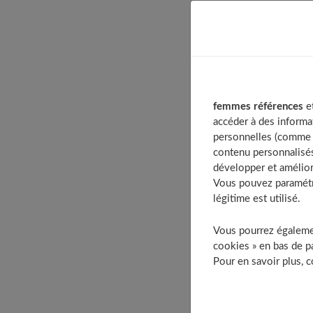
Table of Co
Ventre
Les a
Les ob
femmes références
et
accéder à des informa
Les cuisse
personnelles (comme v
Les a
contenu personnalisés
développer et amélior
Les mollet
Vous pouvez paramétre
Les m
légitime est utilisé.
Les fesses
Les fe
Vous pourrez égalemen
cookies » en bas de pa
Dos des b
Pour en savoir plus, 
Les mu
Les genou
Les e