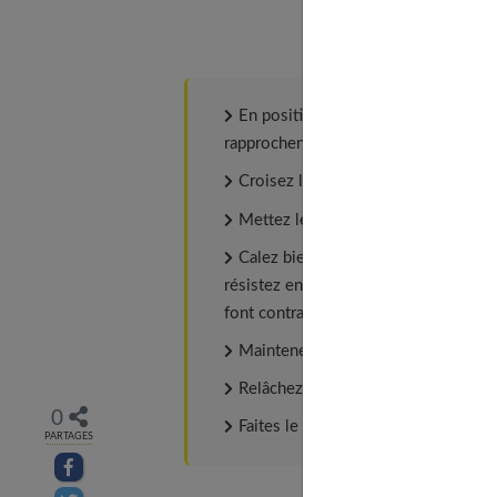
En position allongée sur le dos, rep
rapprochent des fesses ;
Croisez les pieds ;
Mettez les paumes de mains à plat s
Calez bien votre tête sans relever 
résistez en même temps avec vos mai
font contracter votre ventre ;
Maintenez la contraction en souffla
Relâchez la tension en inspirant san
0
Faites le mouvement 10 fois de su
PARTAGES
Partager sur facebook