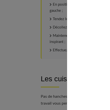
En position allongée sur le dos, rep
gauche ;
Tendez les bras en direction de votr
Décollez la tête et les épaules en c
Maintenez l'effort pendant 4 à 6 se
inspirant ;
Effectuez le mouvement 10 fois de 
Les cuisses, les han
Pas de hanches bien modelées, lisses et
travail vous permettra de combattre la cel