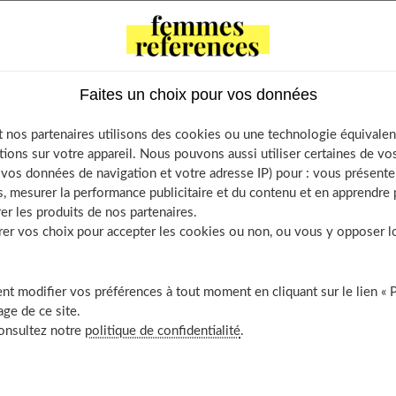
ntents
Faites un choix pour vos données
bdos
liques
 nos partenaires utilisons des cookies ou une technologie équivalen
tions sur votre appareil. Nous pouvons aussi utiliser certaines de v
s, les hanches
os données de navigation et votre adresse IP) pour : vous présenter
bducteurs de hanches
, mesurer la performance publicitaire et du contenu et en apprendre p
er les produits de nos partenaires.
s
r vos choix pour accepter les cookies ou non, ou vous y opposer lor
uscles du mollet
ssiers
t modifier vos préférences à tout moment en cliquant sur le lien « 
ge de ce site.
ras et des avant-bras
consultez notre
politique de confidentialité
.
scles triceps des bras et les épicondyliens
x
xtenseurs du genou