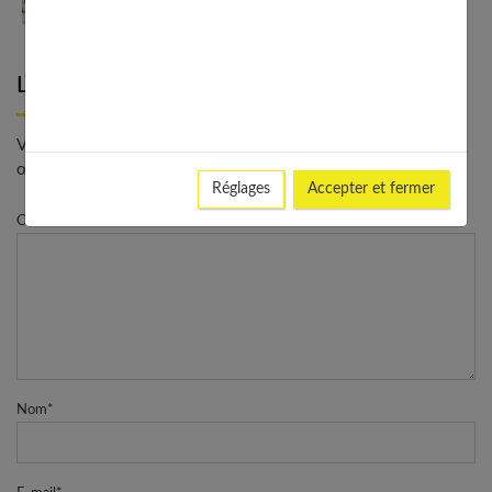
conseils et bonnes adresses
Laisser un commentaire
Votre adresse e-mail ne sera pas publiée. - * Champs
obligatoires
Réglages
Accepter et fermer
Commentaire
Nom
*