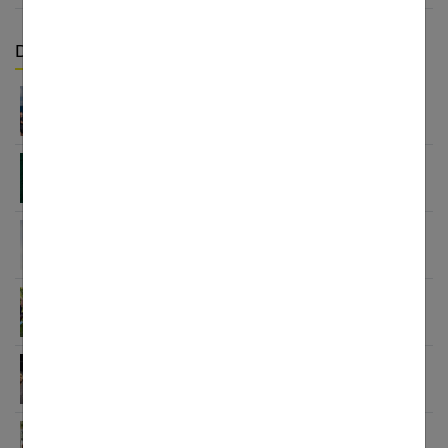
Derniers articles :
Reprendre le sport après 40 ans : votre guide
complet pour une nouvelle aventure active
Whey à la spiruline : 5 secrets pour transformer
votre corps naturellement
Baptême en hélicoptère : et si vous preniez de la
hauteur ?
Les bénéfices du yoga pour les femmes : une
discipline à intégrer à sa routine
BCAA et sport : tout savoir sur ces acides aminés
essentiels
Reprise du sport après les fêtes à Nantes :