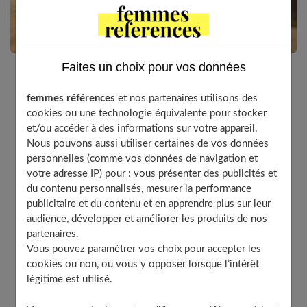
Faites un choix pour vos données
Si vous avez décidé de vous mettre au running, la
femmes références
et nos partenaires utilisons des
première chose à laquelle vous pensez, c’est sans
cookies ou une technologie équivalente pour stocker
doute aux baskets. Cependant, pour être à l’aise
et/ou accéder à des informations sur votre appareil.
durant ces séances, il est important également d’être
Nous pouvons aussi utiliser certaines de vos données
personnelles (comme vos données de navigation et
parfaitement équipée, au niveau de la tenue. On ne
votre adresse IP) pour : vous présenter des publicités et
peut pas forcément courir dans de bonnes conditions
du contenu personnalisés, mesurer la performance
avec un short et un tee-shirt classiques. Bien choisir
publicitaire et du contenu et en apprendre plus sur leur
ses vêtements, c’est avant tout une question de
audience, développer et améliorer les produits de nos
confort !
partenaires.
Vous pouvez paramétrer vos choix pour accepter les
cookies ou non, ou vous y opposer lorsque l’intérêt
légitime est utilisé.
Table of Contents