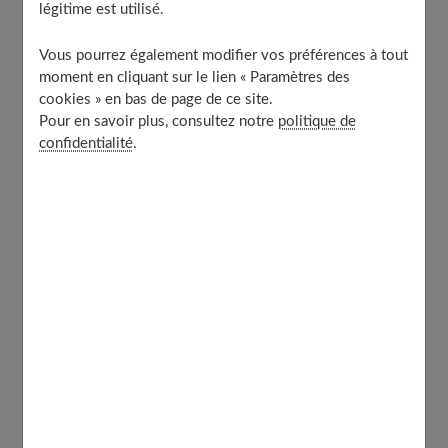
légitime est utilisé.
Un matelas adapté en fonction de la position du
dormeur
Vous pourrez également modifier vos préférences à tout
Quel matelas pour les dormeurs qui transpirent
moment en cliquant sur le lien « Paramètres des
beaucoup ?
cookies » en bas de page de ce site.
Quel matelas pour les dormeurs allergiques ?
Pour en savoir plus, consultez notre
politique de
À découvrir aussi
confidentialité
.
Quel matelas si vous avez des maux de
dos ?
Les maux de dos impactent considérablement sur la vie
quotidienne. Pour y remédier, vous devrez choisir une
literie adéquate, à l'image d'un
matelas 160x200
ayant la
capacité de soutenir votre colonne vertébrale. Le
modèle choisi devra être en mesure de soulager votre