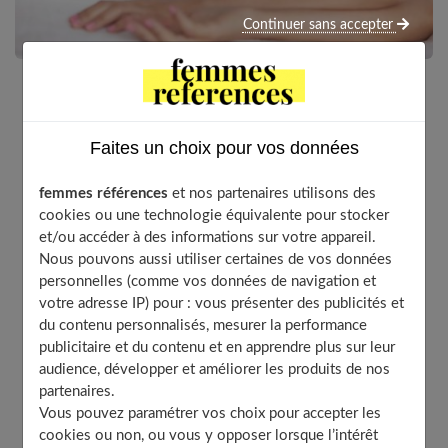
Continuer sans accepter
Pour rester en bonne santé et se réveiller de bonne
humeur, il est important d’avoir une bonne nuit de
Faites un choix pour vos données
sommeil. En ce sens, il faut savoir que la qualité de
literie impacte considérablement sur celle du
femmes références
et nos partenaires utilisons des
sommeil. Vous devrez ainsi choisir votre matelas avec
cookies ou une technologie équivalente pour stocker
et/ou accéder à des informations sur votre appareil.
grand soin, notamment en vous basant sur votre profil
Nous pouvons aussi utiliser certaines de vos données
de dormeur. Il existe une grande variété de modèles
personnelles (comme vos données de navigation et
proposés par les marques de literie. Alors, lequel
votre adresse IP) pour : vous présenter des publicités et
choisir en fonction de votre profil de dormeur ?
du contenu personnalisés, mesurer la performance
publicitaire et du contenu et en apprendre plus sur leur
audience, développer et améliorer les produits de nos
partenaires.
Table of Contents
Vous pouvez paramétrer vos choix pour accepter les
Quel matelas si vous avez des maux de dos ?
cookies ou non, ou vous y opposer lorsque l’intérêt