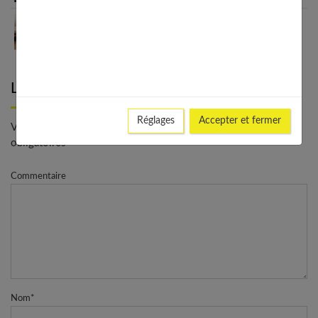
Guide complet sur la santé des femmes et
l’hygiène féminine : comprendre et adopter les
bons gestes
Laisser un commentaire
Réglages
Accepter et fermer
Votre adresse e-mail ne sera pas publiée. - * Champs
obligatoires
Commentaire
Nom
*