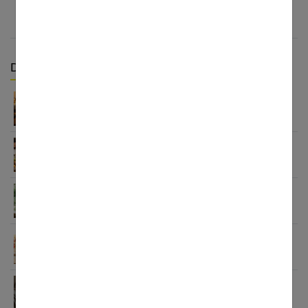
Derniers articles :
Appareil auditif rechargeable : la révolution qui
change tout
Habitudes quotidiennes pour renforcer
l’immunité familiale
Le minimalisme dans la consommation : choisir la
Slow Life pour moins subir
Soulager les jambes lourdes naturellement : 10
solutions simples qui fonctionnent vraiment
Comment améliorer son espace nuit pour en faire
un véritable cocon ?