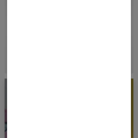
Rédactrice en chef et chercheuse de tendances pour
Femmes Références, j'explore avec passion les
univers de la mode, du bien-être et de la psychologie
relationnelle. Forte de plusieurs années d'expérience
dans le journalisme lifestyle, je m'efforce de
décrypter le quotidien pour offrir aux femmes des
conseils fiables, inspirants et ancrés dans leur
époque.
Newsletter femmes références
Restez informé en vous inscrivant à notre
newsletter
E-mail