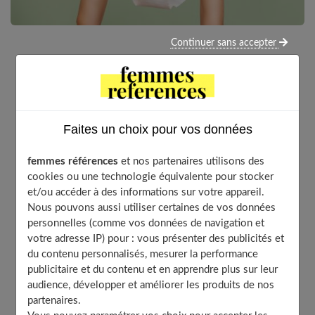
Continuer sans accepter
Fragile et sensible, la flore vaginale joue un rôle capital
de défense naturelle contre les infections ou mycoses.
Le maintien de son équilibre est alors indispensable afin
de prévenir ces inconforts. Et, pour cela, une bonne
Faites un choix pour vos données
hygiène intime passe l’adoption de bons gestes, facile à
mettre en œuvre. Découvrez 5 conseils incontournables
femmes références
et nos partenaires utilisons des
pour prendre soin de votre flore vaginale !
cookies ou une technologie équivalente pour stocker
et/ou accéder à des informations sur votre appareil.
Nous pouvons aussi utiliser certaines de vos données
personnelles (comme vos données de navigation et
Table of Contents
votre adresse IP) pour : vous présenter des publicités et
du contenu personnalisés, mesurer la performance
La toilette intime : le geste qui respecte la flore
vaginale
publicitaire et du contenu et en apprendre plus sur leur
audience, développer et améliorer les produits de nos
Le choix des sous-vêtements : pour une hygiène
partenaires.
intime préservée