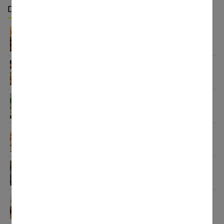
Derniers articles :
Appareil auditif rechargeable : la révolution qui
change tout
Habitudes quotidiennes pour renforcer
l’immunité familiale
Le minimalisme dans la consommation : choisir la
Slow Life pour moins subir
Soulager les jambes lourdes naturellement : 10
solutions simples qui fonctionnent vraiment
Comment améliorer son espace nuit pour en faire
un véritable cocon ?
Guide complet sur la santé des femmes et
l’hygiène féminine : comprendre et adopter les
bons gestes