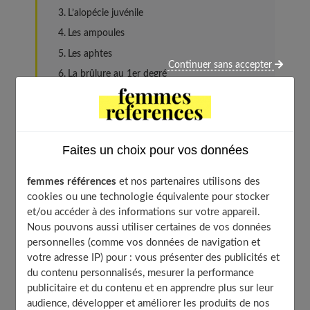
L’alopécie juvénile
Les ampoules
Les aphtes
Continuer sans accepter
La brûlure au 1er degré
La cellulite
Le cor
Le coup de soleil
Faites un choix pour vos données
La couperose
La coupure superficielle
femmes références
et nos partenaires utilisons des
La dartres
cookies ou une technologie équivalente pour stocker
et/ou accéder à des informations sur votre appareil.
Le durillon
Nous pouvons aussi utiliser certaines de vos données
L’eczéma
personnelles (comme vos données de navigation et
L’engelure
votre adresse IP) pour : vous présenter des publicités et
du contenu personnalisés, mesurer la performance
Le furoncle
publicitaire et du contenu et en apprendre plus sur leur
La gerçure
audience, développer et améliorer les produits de nos