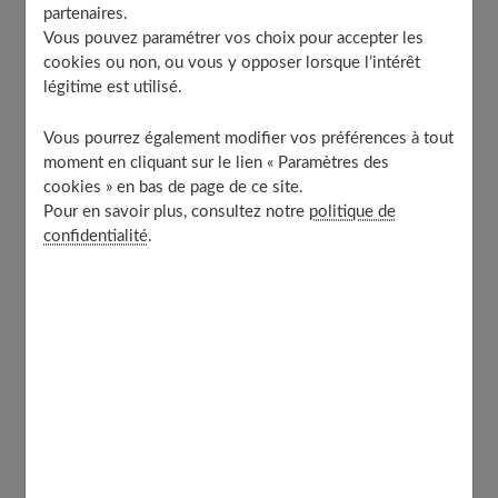
L’hématome superficiel
partenaires.
Vous pouvez paramétrer vos choix pour accepter les
La mycose des ongles
cookies ou non, ou vous y opposer lorsque l’intérêt
La peau grasse
légitime est utilisé.
La peau sèche
Vous pourrez également modifier vos préférences à tout
Les pellicules
moment en cliquant sur le lien « Paramètres des
Les piqûres d’insectes
cookies » en bas de page de ce site.
Les rides
Pour en savoir plus, consultez notre
politique de
confidentialité
.
La varicosité
Les verrues
Le zona
À découvrir aussi
Utilisez les huiles essentielles en toute
sécurité