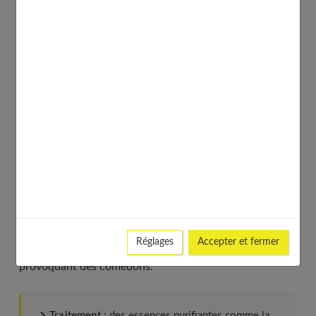
de romarin, ou désinfectantes comme celle de citron.
Applications locales
: 20 gouttes diluées dans 2
cuil. à soupe d'huile d'amande douce. Deux fois par
jour jusqu'à disparition des symptômes.
A savoir
: l'essence de citron pouvant être
photosensibilisantes, ne l'utilisez pas avant toute
exposition au soleil.
La peau grasse
Réglages
Accepter et fermer
Dérèglement cutané dû à un excès de sébum et
provoquant des comédons.
Traitement
: des essences purifiantes comme la