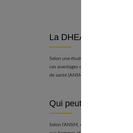
À déc
La DHEA : est-elle eff
Selon une étude DHEA-Age, la DHEA a de 
ces avantages ont été remis en cause pa
de santé (ANSM). La prudence s'impose.
Qui peut en prendre e
Selon l'ANSM, contre le vieillissement, 