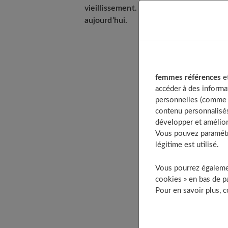
vieillissement. Pilule miracle ou médi
aujourd’hui.
Table of Co
femmes références
et
La DHEA : 
accéder à des informa
Qui peut e
personnelles (comme v
contenu personnalisés
Quelles so
développer et amélior
Comment s
Vous pouvez paramétre
Comment se
légitime est utilisé.
Quelles s
Vous pourrez égalemen
Quels sont
cookies » en bas de pa
Quels exam
Pour en savoir plus, 
Quel est le
Quelle es