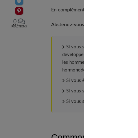
Partager sur Twitter
En complément, notre article sur
Psorias
Epingler sur Pinterest
0
Abstenez-vous :
RÉACTIONS
Si vous souffrez d'un cancer hormon
développé ce type de cancer car la p
les hommes) peut le réactiver. S'il ex
hormonodépendant.
Si vous êtes enceinte.
Si vous souffrez d'une insuffisance 
Si vous suivez un traitement, consu
Comment se procurer 