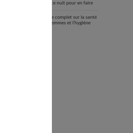
espace nuit pour en faire
un véritable cocon ?
Guide complet sur la santé
des femmes et l’hygiène
féminine : comprendre et
adopter les bons gestes