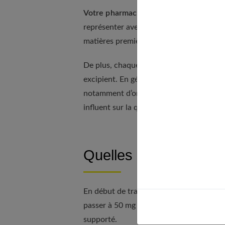
Votre pharmacien effectue la préparati
représenter avec une ordonnance. On re
matières premières varie selon les fourn
De plus, chaque gélule contient de la 
excipient. En général, il s'agit du lactos
notamment d’origine végétale. S'ils n’inte
influent sur la quantité de DHEA retrouv
Quelles sont les do
En début de traitement : 1 gélule de 25 m
passer à 50 mg si nécessaire (dose à ne j
supporté.