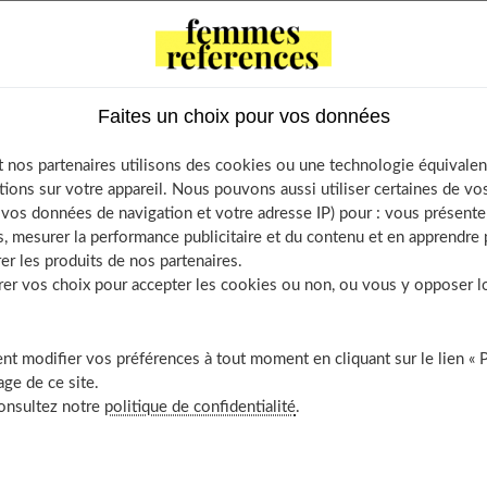
cament dangereux ? Peut-on en prendre sans risque ? Le point
Faites un choix pour vos données
ntents
 nos partenaires utilisons des cookies ou une technologie équivalen
est-elle efficace ?
tions sur votre appareil. Nous pouvons aussi utiliser certaines de v
n prendre et à quel âge ?
os données de navigation et votre adresse IP) pour : vous présenter
, mesurer la performance publicitaire et du contenu et en apprendre p
nt les contres-indications pour les DHEA ?
er les produits de nos partenaires.
e procurer ce traitement ?
r vos choix pour accepter les cookies ou non, ou vous y opposer lor
 fait la préparation ?
ont les doses recommandées ?
t modifier vos préférences à tout moment en cliquant sur le lien « 
 les effets secondaires des DHEA ?
ge de ce site.
ens effectuer ?
consultez notre
politique de confidentialité
.
 suivi de ce traitement ?
t la durée d’un traitement ?