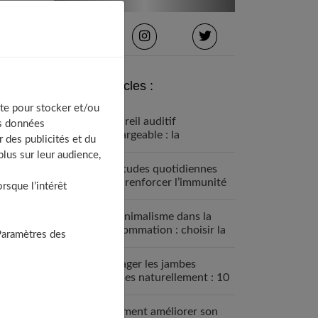
Derniers articles :
te pour stocker et/ou
Appareil auditif
os données
rechargeable : la
 des publicités et du
révolution qui change tout
lus sur leur audience,
Habitudes quotidiennes
pour renforcer l’immunité
sque l’intérêt
familiale
Le minimalisme dans la
consommation : choisir la
Paramètres des
Slow Life pour moins subir
Soulager les jambes
lourdes naturellement : 10
solutions simples qui
fonctionnent vraiment
Comment améliorer son