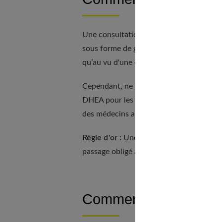
Une consultation s’impose : La législati
sous forme de gélules préparées par leurs
qu’au vu d'une ordonnance établie par 
Cependant, ne soyez pas étonnés si votr
DHEA pour les uns et toute délivrance pou
des médecins a déconseillé à ces dernier
Règle d'or :
Une consultation chez un mé
passage obligé avant toute prise de DH
Comment se fait la pr