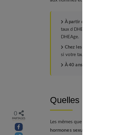
aux hommes et aux femmes, avec un plus
À partir de 60 ans
: La supplémenta
taux d DHEA par rapport à un adulte je
DHEAge.
Chez les moins de 60 ans
: Prudenc
si votre taux se trouve au-dessous de
À 40 ans :
La supplémentation est i
Quelles sont les cont
0
PARTAGES
Les mêmes que pour tout traitement hor
Partager sur facebook
hormones sexuelles
dont l'œstrogène et