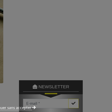
NEWSLETTER
Votre Email *
uer sans accepter