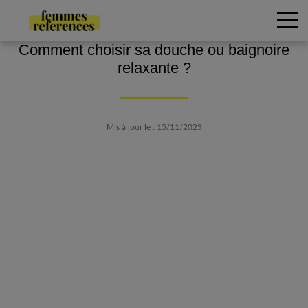
Comment choisir sa douche ou baignoire
relaxante ?
Mis à jour le : 15/11/2023