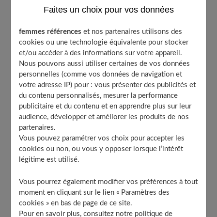
Faites un choix pour vos données
Table of Contents
femmes références
et nos partenaires utilisons des
Les petits modèles : pratique et abordable
cookies ou une technologie équivalente pour stocker
Côté jets
et/ou accéder à des informations sur votre appareil.
Nous pouvons aussi utiliser certaines de vos données
Côté bulles
personnelles (comme vos données de navigation et
Les bains de pieds
votre adresse IP) pour : vous présenter des publicités et
Les mini-jacuzzis
du contenu personnalisés, mesurer la performance
publicitaire et du contenu et en apprendre plus sur leur
Les grands formats : variés et performants
audience, développer et améliorer les produits de nos
Les modèles à jets
partenaires.
Les colonnes hydromassantes
Vous pouvez paramétrer vos choix pour accepter les
cookies ou non, ou vous y opposer lorsque l’intérêt
Les cabines hydromassantes
légitime est utilisé.
Les modèles à jets et à bulles
Les baignoires de balnéo
Vous pourrez également modifier vos préférences à tout
moment en cliquant sur le lien « Paramètres des
Jeux d’eau
cookies » en bas de page de ce site.
À découvrir aussi
Pour en savoir plus, consultez notre
politique de