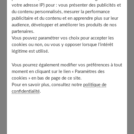
votre adresse IP) pour : vous présenter des publicités et
Mutuelle : comment bien choisir sa complémentaire
du contenu personnalisés, mesurer la performance
santé ?
publicitaire et du contenu et en apprendre plus sur leur
Évaluer ses besoins en matière de santé
audience, développer et améliorer les produits de nos
partenaires.
Les différents types de garanties proposées par
les mutuelles
Vous pouvez paramétrer vos choix pour accepter les
cookies ou non, ou vous y opposer lorsque l’intérêt
Les critères à prendre en compte pour évaluer ses
légitime est utilisé.
besoins en santé
Comparaison des offres de mutuelles
Vous pourrez également modifier vos préférences à tout
Les garanties proposées
moment en cliquant sur le lien « Paramètres des
cookies » en bas de page de ce site.
Les tarifs
Pour en savoir plus, consultez notre
politique de
Les remboursements
confidentialité
.
Les délais de carence
Les exclusions de garanties
Les services proposés
Les critères de choix d’une mutuelle
La qualité de service : disponibilité, réactivité,