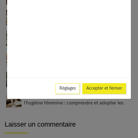
Habitudes quotidiennes pour renforcer
l’immunité familiale
Le minimalisme dans la consommation : choisir la
Slow Life pour moins subir
Soulager les jambes lourdes naturellement : 10
solutions simples qui fonctionnent vraiment
Comment améliorer son espace nuit pour en faire
un véritable cocon ?
Réglages
Accepter et fermer
Guide complet sur la santé des femmes et
l’hygiène féminine : comprendre et adopter les
bons gestes
Laisser un commentaire