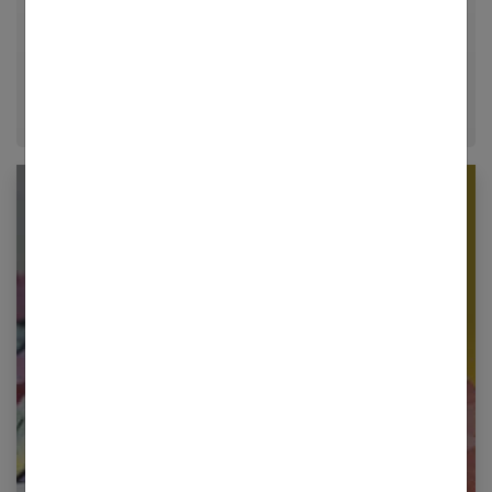
décrypter le quotidien pour offrir aux femmes des
conseils fiables, inspirants et ancrés dans leur
époque.
Newsletter femmes références
Restez informé en vous inscrivant à notre
newsletter
E-mail