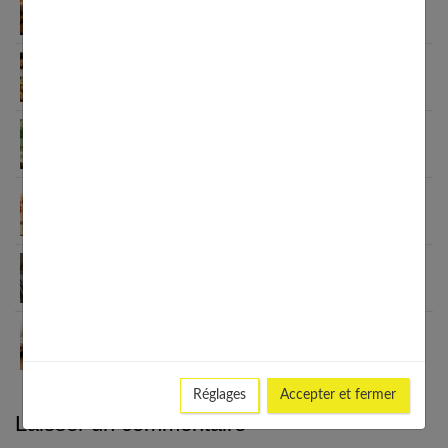
change tout
Habitudes quotidiennes pour renforcer
l’immunité familiale
Le minimalisme dans la consommation : choisir la
Slow Life pour moins subir
Soulager les jambes lourdes naturellement : 10
solutions simples qui fonctionnent vraiment
Comment améliorer son espace nuit pour en faire
un véritable cocon ?
Guide complet sur la santé des femmes et
l’hygiène féminine : comprendre et adopter les
bons gestes
Réglages
Accepter et fermer
Laisser un commentaire