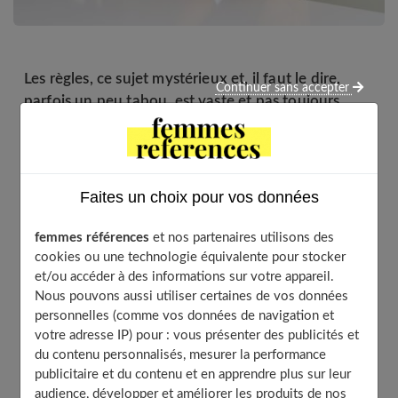
Les règles, ce sujet mystérieux et, il faut le dire,
Continuer sans accepter
parfois un peu tabou, est vaste et pas toujours
simple à comprendre. Parmi les nombreuses
questions que l’on se pose sur les règles, beaucoup
de femmes et de jeunes filles se demandent
combien de temps elles durent. Il y a plusieurs
Faites un choix pour vos données
étapes à prendre en compte et la durée peut, en
plus, différer pour de multiples raisons.
femmes références
et nos partenaires utilisons des
cookies ou une technologie équivalente pour stocker
et/ou accéder à des informations sur votre appareil.
Nous pouvons aussi utiliser certaines de vos données
Table of Contents
personnelles (comme vos données de navigation et
votre adresse IP) pour : vous présenter des publicités et
De variations en variations
du contenu personnalisés, mesurer la performance
Les règles et la puberté
publicitaire et du contenu et en apprendre plus sur leur
audience, développer et améliorer les produits de nos
Pendant la période dite de fertilité