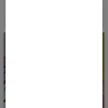
décrypter le quotidien pour offrir aux femmes des
conseils fiables, inspirants et ancrés dans leur
époque.
Newsletter femmes références
Restez informé en vous inscrivant à notre
newsletter
E-mail