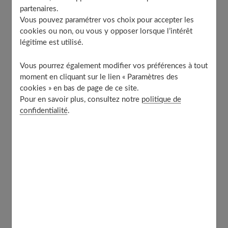
partenaires.
Les perturbations du cycle
Vous pouvez paramétrer vos choix pour accepter les
À découvrir aussi
cookies ou non, ou vous y opposer lorsque l’intérêt
légitime est utilisé.
Vous pourrez également modifier vos préférences à tout
De variations en variations
moment en cliquant sur le lien « Paramètres des
cookies » en bas de page de ce site.
Pour en savoir plus, consultez notre
politique de
La vie menstruelle d'une femme est faite de trois
confidentialité
.
étapes clés : la puberté, la période de fertilité et la
ménopause. Ces étapes font changer le corps, parfois
drastiquement, et permettent de le faire évoluer.
Lorsque le corps change, il vous envoie des signaux,
comme c'est le cas avant la puberté ou lors de la pré-
ménopause.