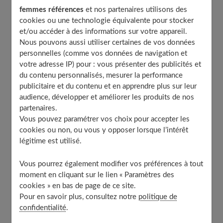
femmes références
et nos partenaires utilisons des
Se soigner seul contre rhumes et maux de gorge
cookies ou une technologie équivalente pour stocker
Pour le nez
et/ou accéder à des informations sur votre appareil.
Nous pouvons aussi utiliser certaines de vos données
Pour la gorge
personnelles (comme vos données de navigation et
Anxiété et angoisses : peut-on pratiquer
votre adresse IP) pour : vous présenter des publicités et
l’automédication ?
du contenu personnalisés, mesurer la performance
À découvrir aussi
publicitaire et du contenu et en apprendre plus sur leur
audience, développer et améliorer les produits de nos
partenaires.
Vous pouvez paramétrer vos choix pour accepter les
L’automédication contre douleurs et
cookies ou non, ou vous y opposer lorsque l’intérêt
fièvre
légitime est utilisé.
Vous pourrez également modifier vos préférences à tout
Les médicaments qui ont cette indication sont très
moment en cliquant sur le lien « Paramètres des
nombreux. La grande majorité d'entre eux contient l'une
cookies » en bas de page de ce site.
de ces trois substances :
aspirine, paracétamol ou
Pour en savoir plus, consultez notre
politique de
confidentialité
.
ibuprofène
. À des posologies différentes, sous des