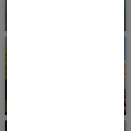
Rééduquer son périnée via les sondes anales
Le Piloxing pour sculpter sa silhouette