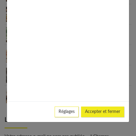
Habitudes quotidiennes pour renforcer
l’immunité familiale
Le minimalisme dans la consommation : choisir la
Slow Life pour moins subir
Soulager les jambes lourdes naturellement : 10
solutions simples qui fonctionnent vraiment
Comment améliorer son espace nuit pour en faire
un véritable cocon ?
Guide complet sur la santé des femmes et
l’hygiène féminine : comprendre et adopter les
bons gestes
Réglages
Accepter et fermer
Laisser un commentaire