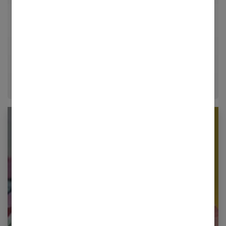
univers de la mode, du bien-être et de la psychologie
relationnelle. Forte de plusieurs années d'expérience
dans le journalisme lifestyle, je m'efforce de
décrypter le quotidien pour offrir aux femmes des
conseils fiables, inspirants et ancrés dans leur
époque.
Newsletter femmes références
Restez informé en vous inscrivant à notre
newsletter
E-mail