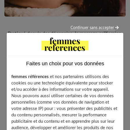
Continuer sans accepter
Pratiqué depuis des décennies, le massage californien
vise à la relaxation du corps comme du mental. Parfois
appelé le « toucher du cœur », il permet au patient
d’entrer en contact avec ses émotions profondes.
Faites un choix pour vos données
femmes références
et nos partenaires utilisons des
Table of Contents
cookies ou une technologie équivalente pour stocker
et/ou accéder à des informations sur votre appareil.
Qu’est-ce que le massage californien ?
Nous pouvons aussi utiliser certaines de vos données
Comment se déroule une séance ?
personnelles (comme vos données de navigation et
De nombreux bienfaits
votre adresse IP) pour : vous présenter des publicités et
À découvrir aussi
du contenu personnalisés, mesurer la performance
publicitaire et du contenu et en apprendre plus sur leur
audience, développer et améliorer les produits de nos