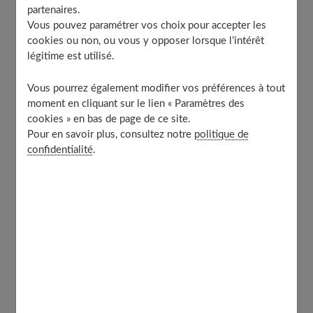
partenaires.
Qu’est-ce que le massage californien ?
Vous pouvez paramétrer vos choix pour accepter les
cookies ou non, ou vous y opposer lorsque l’intérêt
légitime est utilisé.
Le
massage californien
commence par des effleurements
de l'épiderme, et se poursuit par des mouvements longs
Vous pourrez également modifier vos préférences à tout
et enveloppants, qui permettent un contact profond
moment en cliquant sur le lien « Paramètres des
cookies » en bas de page de ce site.
avec la peau. Ce sont des
manipulations fluides et
Pour en savoir plus, consultez notre
politique de
légères
, qui procurent une
sensation de détente
.
confidentialité
.
Le masseur procède aussi à de
légers étirements et
pétrit doucement les muscles
, en se basant sur le
rythme de la respiration de la personne massée. La
séance sera d'autant plus efficace que celle-ci
s'abandonnera à l'expérience.
Son succès dépend aussi de la connivence qui peut
s'instaurer entre le praticien et son patient. On le voit,