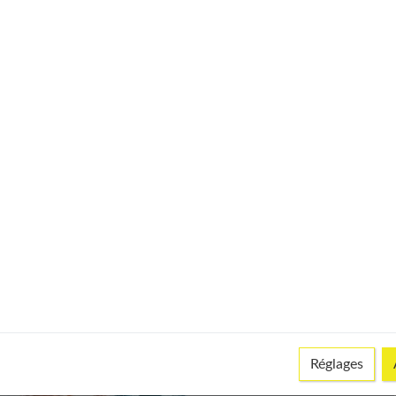
la partie du cerveau qui permet de réfléchir à de nouvelles idées.
'il appréhende un monde en mouvement (avec des changements
ide et se sent dépassé par des événements qu'il ne comprend
prendre.
té
Réglages