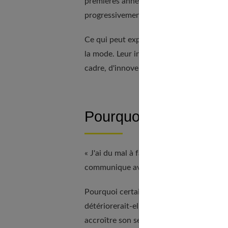
premières années de la vie : de manière in
progressivement jusqu'à l'âge de 25 ans 
Ce qui peut expliquer la violence de cert
la mode. Leur intelligence innovante n'e
cadre, d'innover ou de dépasser certains 
Pourquoi une rigidité 
« J'ai du mal à faire accepter certaines 
communique avec mes copains par ordinate
Pourquoi certains de nos aînés peuvent-i
détériorerait-elle avec l'âge ? Pas du tou
accroître son sentiment de compétence e