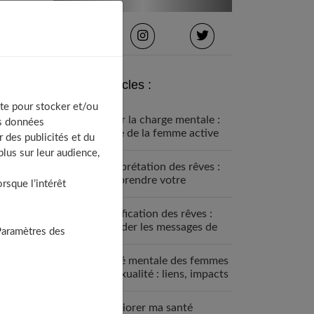
Derniers articles :
te pour stocker et/ou
Gérer la charge mentale :
os données
guide de la femme active
 des publicités et du
lus sur leur audience,
Interprétation des rêves :
comprendre votre
sque l’intérêt
inconscient
Signification des rêves :
décoder les messages de
Paramètres des
votre inconscient
Santé mentale des femmes
et sexualité : liens, impacts
et solutions
Améliorer ma santé