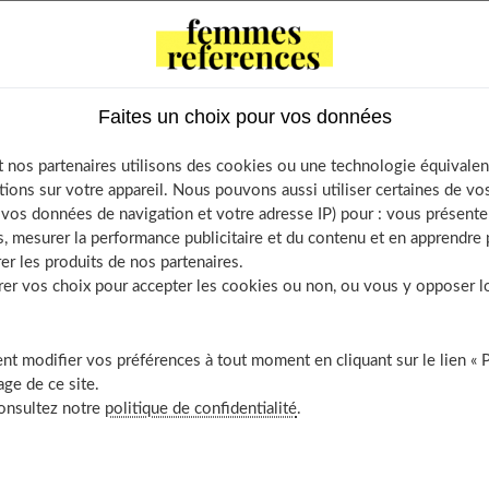
e mes parents me fassent confiance », pour Suzanne, 83 ans, «
ier, sociologue, «la curiosité ». Si les définitions varient, il est
 ou au monde", pour améliorer les relations et ses
Faites un choix pour vos données
ît-elle ? Est-elle innée ou le fruit d'une éducation ? Pourquoi
 nos partenaires utilisons des cookies ou une technologie équivalen
tions sur votre appareil. Nous pouvons aussi utiliser certaines de v
os données de navigation et votre adresse IP) pour : vous présenter
, mesurer la performance publicitaire et du contenu et en apprendre p
er les produits de nos partenaires.
ontents
r vos choix pour accepter les cookies ou non, ou vous y opposer lor
e est scientifique !
rture progressive au monde
t modifier vos préférences à tout moment en cliquant sur le lien « 
une rigidité mentale s’installe avec l’âge ?
ge de ce site.
 pour la santé
consultez notre
politique de confidentialité
.
tionner, c’est possible
ouvrir aussi