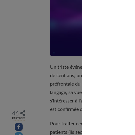
Un triste événement apporte la preuve sc
de cent ans, un ouvrier américain reçoit u
préfrontale du caveau. Pourtant, il ne p
langage, sa vue, son audition et sa motric
s'intéresser à l'autre, à tout ce qui est i
est confirmée dans les années 1930.
46
PARTAGES
Pour traiter certaines pathologies menta
Partager sur facebook
patients (ils sectionnent certaines fibres