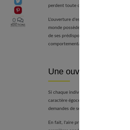
Partager sur Twitter
perdent toute curiosité intellectuelle.
Epingler sur Pinterest
L'ouverture d'esprit est donc cérébrale e
0
RÉACTIONS
monde possède le potentiel cérébral pou
de ses prédispositions culturelles et de 
comportementaliste.
Une ouverture progre
Si chaque individu possède le capital ouv
caractère égocentrique du jeune enfant, q
demandes de ses parents ou aux désirs de
En fait, l'aire préfrontale n'est pas ple