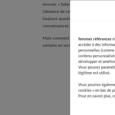
innover. » Selon Juliette, 14 ans : « Qu
l'absence de conflits », et pour Sophie Boul
toujours question "d'un rapport à l'autre
connaissances.
Mais comment l'ouverture d'esprit appara
femmes références
et
accéder à des informa
certains en sont dotés et d'autres non ?
personnelles (comme v
contenu personnalisés
développer et amélior
Table of C
Vous pouvez paramétre
La répons
légitime est utilisé.
Une ouve
Vous pourrez égalemen
Pourquoi 
cookies » en bas de pa
C’est bon
Pour en savoir plus, 
Se perfec
À déc