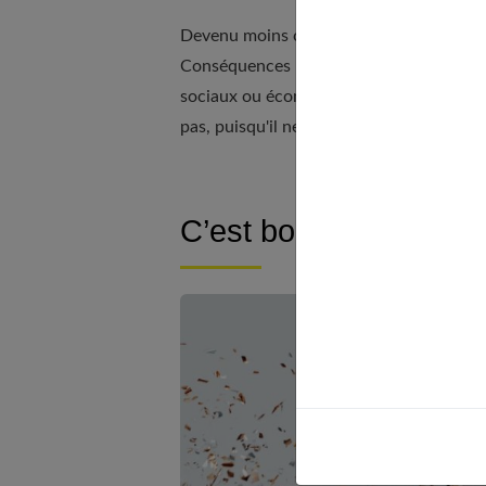
Devenu moins curieux, il sollicite moins 
Conséquences : il est angoissé puisqu
sociaux ou économiques) de manière rig
pas, puisqu'il ne cherche plus à les com
C’est bon pour la san